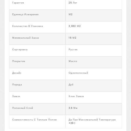
Гарантия
25 Лет
Единица Измерения
М2
Количество В Упаковке
3,663 М2
Минимальный Заказ
15 М2
Сортировка
Рустик
Покрытие
Масло
Дизайн
Однополосный
Порода
Дуб
Замок
Клик Замок
Полезный Слой
3.6 Мм
Совместимость С Теплым Полом
Да При Максимальной Температуре
+28С