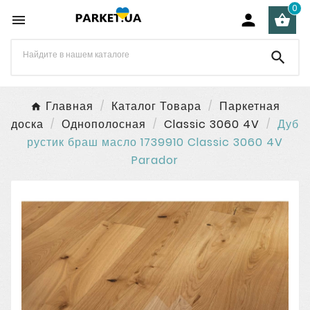
0




Главная
Каталог Товара
Паркетная
доска
Однополосная
Classic 3060 4V
Дуб
рустик браш масло 1739910 Classic 3060 4V
Parador