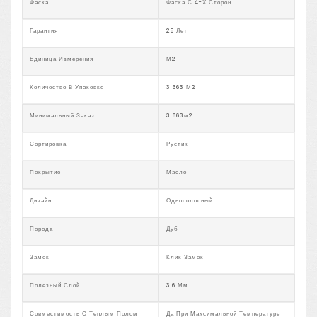
Фаска
Фаска С 4-Х Сторон
Гарантия
25 Лет
Единица Измерения
М2
Количество В Упаковке
3,663 М2
Минимальный Заказ
3,663м2
Сортировка
Рустик
Покрытие
Масло
Дизайн
Однополосный
Порода
Дуб
Замок
Клик Замок
Полезный Слой
3.6 Мм
Совместимость С Теплым Полом
Да При Максимальной Температуре