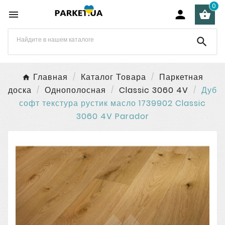
0




Главная
Каталог Товара
Паркетная
доска
Однополосная
Classic 3060 4V
Дуб
софт текстура рустик масло 1739902 Classic
3060 4V Parador