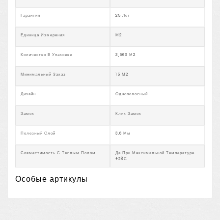
Гарантия
25 Лет
Единица Измерения
М2
Количество В Упаковке
3,663 М2
Минимальный Заказ
15 М2
Дизайн
Однополосный
Замок
Клик Замок
Полезный Слой
3.6 Мм
Совместимость С Теплым Полом
Да При Максимальной Температуре
+28С
Особые артикулы