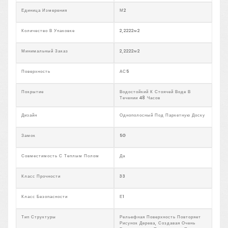
Единица Измерения
М2
Количество В Упаковке
2,2222м2
Минимальный Заказ
2,2222м2
Поверхность
АС5
Покрытие
Водостойкий К Стоячей Воде В
Течении 48 Часов
Дизайн
Однополосный Под Паркетную Доску
Замок
5G
Совместимость С Теплым Полом
Да
Класс Прочности
33
Класс Безопасности
Е1
Тип Структуры
Рельефная Поверхность Повторяет
Рисунок Дерева, Создавая Очень