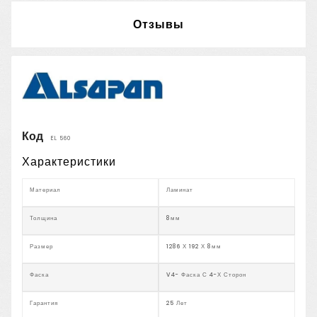
Отзывы
Код
EL 560
Характеристики
Материал
Ламинат
Толщина
8мм
Размер
1286 Х 192 Х 8мм
Фаска
V4- Фаска С 4-Х Сторон
Гарантия
25 Лет