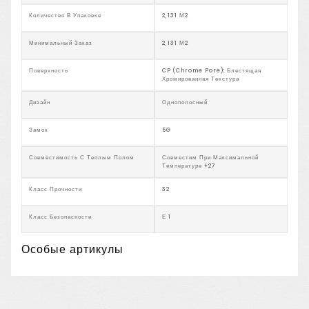
Количество В Упаковке
2,131 М2
Минимальный Заказ
2,131 М2
Поверхность
CP (Chrome Pore): Блестящая
Хромированная Текстура
Дизайн
Однополосный
Замок
5G
Совместимость С Теплым Полом
Совместим При Максимальной
Температуре +27
Класс Прочности
32
Класс Безопасности
Е 1
Особые артикулы