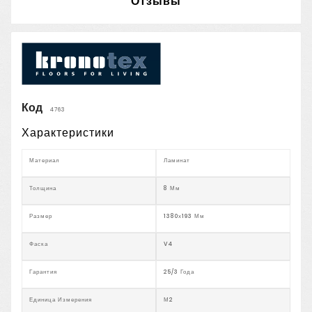
Отзывы
Код
4763
Характеристики
Материал
Ламинат
Толщина
8 Мм
Размер
1380х193 Мм
Фаска
V4
Гарантия
25/3 Года
Единица Измерения
М2