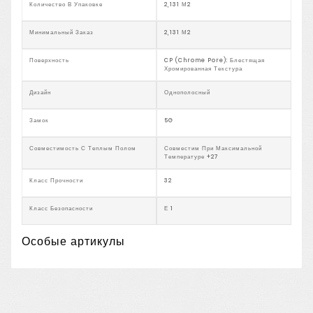
Количество В Упаковке
2,131 М2
Минимальный Заказ
2,131 М2
Поверхность
CP (Chrome Pore): Блестящая
Хромированная Текстура
Дизайн
Однополосный
Замок
5G
Совместимость С Теплым Полом
Совместим При Максимальной
Температуре +27
Класс Прочности
32
Класс Безопасности
Е 1
Особые артикулы