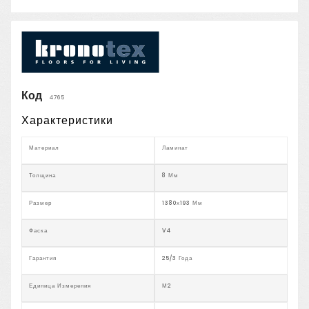
Код
4765
Характеристики
Материал
Ламинат
Толщина
8 Мм
Размер
1380х193 Мм
Фаска
V4
Гарантия
25/3 Года
Единица Измерения
М2