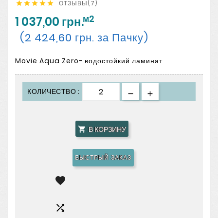
ОТЗЫВЫ(7)





м2
1 037,00 грн.
(2 424,60 грн. за Пачку)
Movie Aqua Zero- водостойкий ламинат
КОЛИЧЕСТВО :
В КОРЗИНУ

БЫСТРЫЙ ЗАКАЗ

