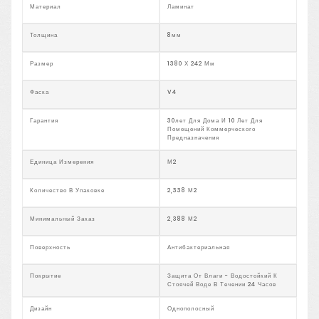
Материал
Ламинат
Толщина
8мм
Размер
1380 Х 242 Мм
Фаска
V4
Гарантия
30лет Для Дома И 10 Лет Для
Помещений Коммерческого
Предназначения
Единица Измерения
М2
Количество В Упаковке
2,338 М2
Минимальный Заказ
2,388 М2
Поверхность
Антибактериальная
Покрытие
Защита От Влаги - Водостойкий К
Стоячей Воде В Течении 24 Часов
Дизайн
Однополосный