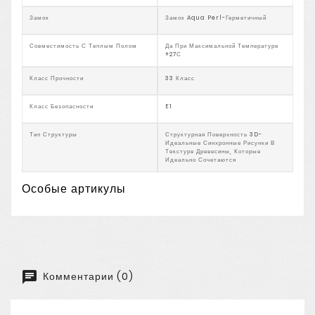
Замок
Замок Aqua Perl-Герметичный
Совместимость С Теплым Полом
Да При Максимальной Температуре
+27С
Класс Прочности
33 Класс
Класс Безопасности
E1
Тип Структуры
Структурная Поверхность 3D-
Идеальные Синхронные Рисунки В
Текстуре Древесины, Которые
Идеально Сочетаются
Особые артикулы
Комментарии (0)