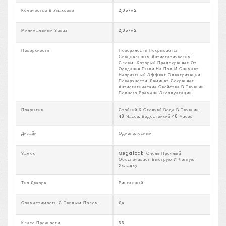
Количество В Упаковке
2,057м2
Минимальный Заказ
2,057м2
Поверхность
Поверхность Покрывается
Специальным Антистатическим
Слоем, Который Предохраняет От
Оседания Пыли На Пол И Снимает
Неприятный Эффект Электризации
Поверхности. Ламинат Сохраняет
Антистатические Свойства В Течении
Полного Времени Эксплуатации.
Покрытие
Стойкий К Стоячей Воде В Течении
48 Часов. Водостойкий 48 Часов.
Дизайн
Однополосный
Замок
Мegalock-Очень Прочный
Обеспечивает Быструю И Легкую
Укладку
Тип Декора
Винтажный
Совместимость С Теплым Полом
Да
Класс Прочности
33