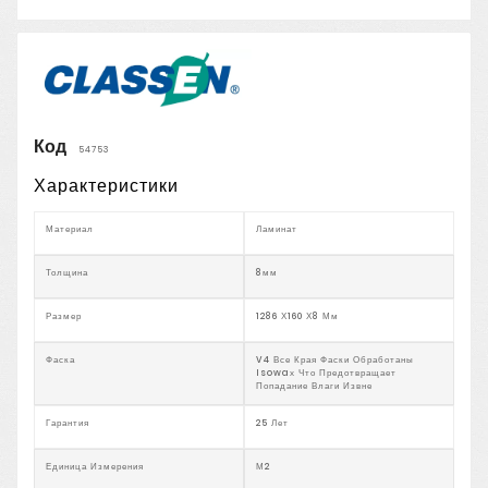
Код
54753
Характеристики
Материал
Ламинат
Толщина
8мм
Размер
1286 Х160 Х8 Мм
Фаска
V4 Все Края Фаски Обработаны
Isowaх Что Предотвращает
Попадание Влаги Извне
Гарантия
25 Лет
Единица Измерения
М2