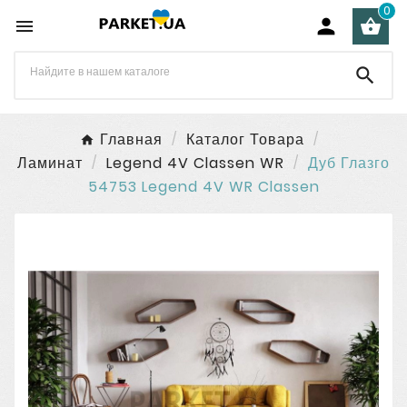
0




Главная
Каталог Товара
Ламинат
Legend 4V Classen WR
Дуб Глазго
54753 Legend 4V WR Classen