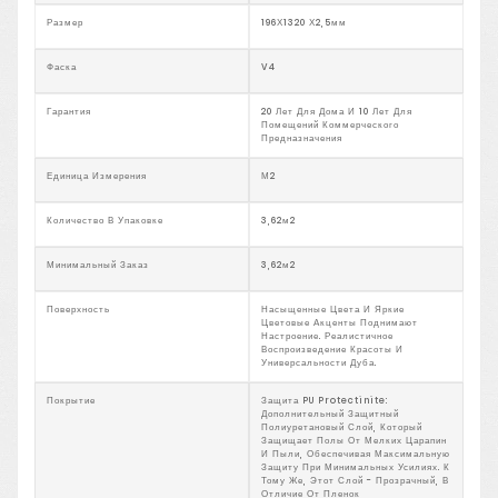
Размер
196Х1320 Х2,5мм
Фаска
V4
Гарантия
20 Лет Для Дома И 10 Лет Для
Помещений Коммерческого
Предназначения
Единица Измерения
М2
Количество В Упаковке
3,62м2
Минимальный Заказ
3,62м2
Поверхность
Насыщенные Цвета И Яркие
Цветовые Акценты Поднимают
Настроение. Реалистичное
Воспроизведение Красоты И
Универсальности Дуба.
Покрытие
Защита PU Protectinite:
Дополнительный Защитный
Полиуретановый Слой, Который
Защищает Полы От Мелких Царапин
И Пыли, Обеспечивая Максимальную
Защиту При Минимальных Усилиях. К
Тому Же, Этот Слой - Прозрачный, В
Отличие От Пленок