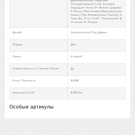
Дополнительный Защитный
Полиуретановый Слой, Который
Защищает Полы От Мелких Царапин
И Пыли, Обеспечивая Максимальную
Защиту При Минимальных Усилиях. К
Тому Же, Этот Слой - Прозрачный, В
Отличие От Пленок
Дизайн
Однополосный Под Дерево
Порода
Дуб
Замок
Клеевой
Совместимость С Теплым Полом
Да
Класс Прочности
33/42
Защитный Слой
0,55 Мм
Особые артикулы