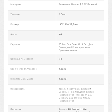
Материал
Виниловая Плитка ( ПВХ Плитка)
Толщина
2,5мм
Размер
196Х1320 Х2,5мм
Фаска
V4
Гарантия
20 Лет Для Дома И 10 Лет Для
Помещений Коммерческого
Предназначения
Единица Измерения
М2
Количество В Упаковке
3,62м2
Минимальный Заказ
3,62м2
Поверхность
Тонкий Текстурный Дизайн И
Бледные Тона Создают Дизайн
Пространства , Позволяя Вам
Создать Ваш Личный Стиль
Пространства
Покрытие
Защита PU Protectinite: