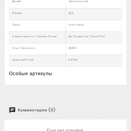
Дизайн
Однополосный
Порода
Дуб
Замок
Клик Замок
Совместимость С Теплым Полом
Да Укладка На Теплый Пол
Класс Прочности
23/32
Защитный Слой
0,4 Мм
Особые артикулы
Комментарии (0)
Еще нет отзывов.