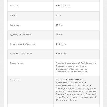
Размер
196х 1316 Мм
Фаска
Есть
Гарантия
15 Лет
Единица Измерения
М. Кв.
Количество В Упаковке
1,76 М. Кв.
Минимальный Заказ
1,76 М. Кв.
Поверхность
Темный Классический Дуб, Оттенков
Хорошо Прожаренного Кофе -
Безусловное Свидетельство
Хорошего Вкуса Хозяев Дома.
Покрытие
Защита PU Protectinite:
Дополнительный Защитный
Полиуретановый Слой, Который
Защищает Полы От Мелких Царапин
И Пыли, Обеспечивая Максимальную
Защиту При Минимальных Усилиях. К
Тому Же, Этот Слой - Прозрачный, В
Отличие От Пленок