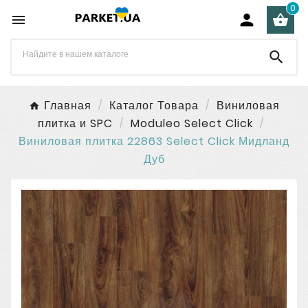
0




Главная
Каталог Товара
Виниловая
плитка и SPC
Moduleo Select Click
Виниловая плитка 22863 Select Click Мидланд
Дуб