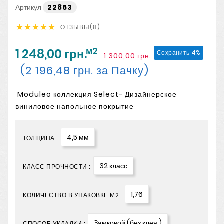
Артикул
22863
ОТЗЫВЫ(8)





м2
1 248,00 грн.
Сохранить 4%
1 300,00 грн.
(2 196,48 грн. за Пачку)
Moduleo коллекция Select- Дизайнерское
виниловое напольное покрытие
4,5 мм
ТОЛЩИНА :
32 класс
КЛАСС ПРОЧНОСТИ :
1,76
КОЛИЧЕСТВО В УПАКОВКЕ М2 :
Замковой (без клея )
СПОСОБ УКЛАДКИ :