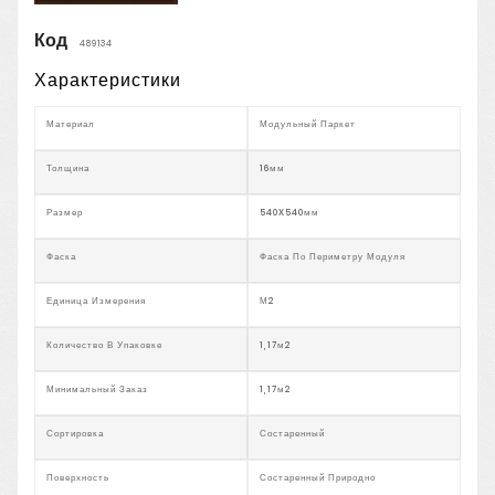
Код
489134
Характеристики
Материал
Модульный Паркет
Толщина
16мм
Размер
540X540мм
Фаска
Фаска По Периметру Модуля
Единица Измерения
М2
Количество В Упаковке
1,17м2
Минимальный Заказ
1,17м2
Сортировка
Состаренный
Поверхность
Состаренный Природно