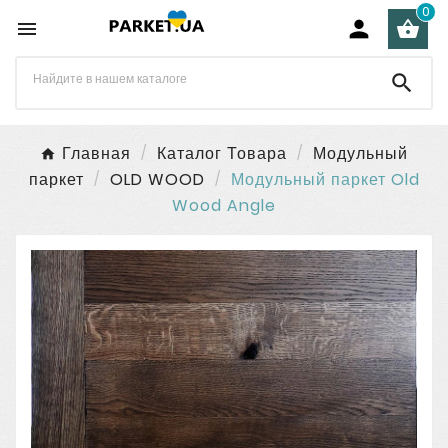
0




Главная
Каталог Товара
Модульный
паркет
OLD WOOD
Модульный паркет Old
Wood Angle