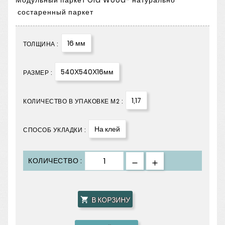
Модульный паркет Old Wood- натурально
состаренный паркет
16 мм
ТОЛЩИНА :
540Х540Х16мм
РАЗМЕР :
1,17
КОЛИЧЕСТВО В УПАКОВКЕ М2 :
На клей
СПОСОБ УКЛАДКИ :
КОЛИЧЕСТВО :
В КОРЗИНУ
