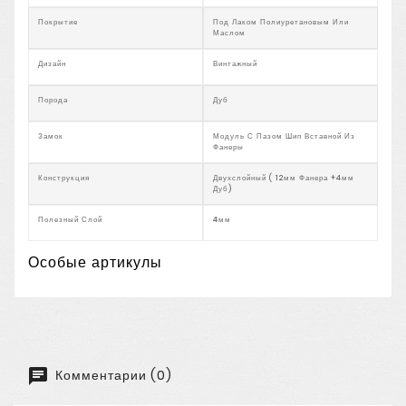
Покрытие
Под Лаком Полиуретановым Или
Маслом
Дизайн
Винтажный
Порода
Дуб
Замок
Модуль С Пазом Шип Вставной Из
Фанеры
Конструкция
Двухслойный ( 12мм Фанера +4мм
Дуб)
Полезный Слой
4мм
Особые артикулы
Комментарии (0)