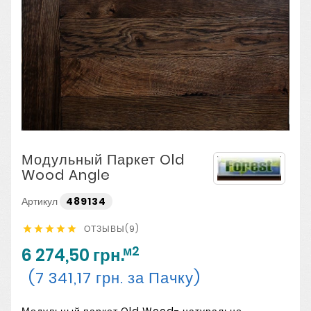
Модульный Паркет Old
Wood Angle
Артикул
489134
ОТЗЫВЫ(9)





м2
6 274,50 грн.
(7 341,17 грн. за Пачку)