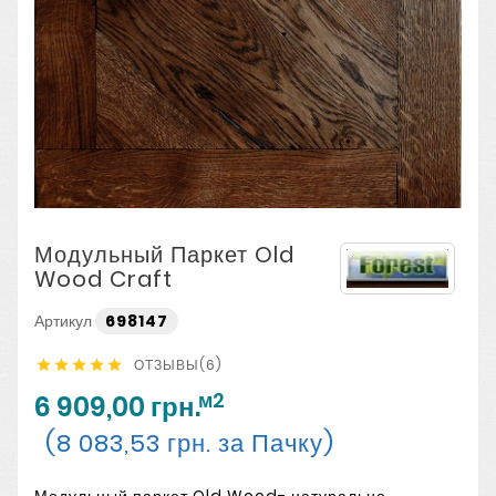
Модульный Паркет Old
Wood Craft
Артикул
698147
ОТЗЫВЫ(6)





м2
6 909,00 грн.
(8 083,53 грн. за Пачку)