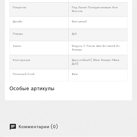
Покрытие
Под Лаком Полиуретановым Или
Маслом
Дизайн
Винтажный
Порода
Дуб
Замок
Модуль С Пазом Шип Вставной Из
Фанеры
Конструкция
Двухслойный ( 12мм Фанера +4мм
Дуб)
Полезный Слой
4мм
Особые артикулы
Комментарии (0)