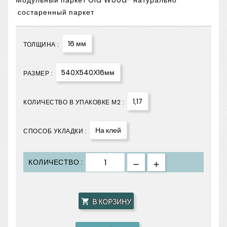
Модульный паркет Old Wood- натурально
состаренный паркет
16 мм
ТОЛЩИНА :
540Х540Х16мм
РАЗМЕР :
1,17
КОЛИЧЕСТВО В УПАКОВКЕ М2 :
На клей
СПОСОБ УКЛАДКИ :
КОЛИЧЕСТВО :
В КОРЗИНУ
