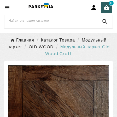
0




Главная
Каталог Товара
Модульный
паркет
OLD WOOD
Модульный паркет Old
Wood Craft