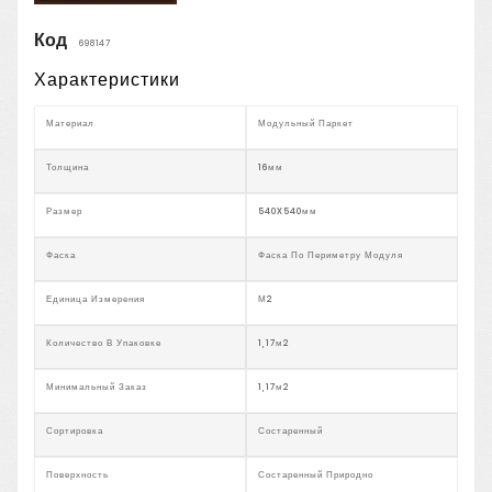
Код
698147
Характеристики
Материал
Модульный Паркет
Толщина
16мм
Размер
540X540мм
Фаска
Фаска По Периметру Модуля
Единица Измерения
М2
Количество В Упаковке
1,17м2
Минимальный Заказ
1,17м2
Сортировка
Состаренный
Поверхность
Состаренный Природно