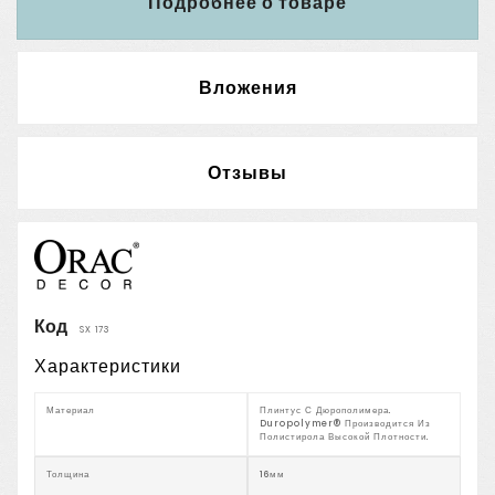
Подробнее о товаре
Вложения
Отзывы
Код
SX 173
Характеристики
Материал
Плинтус С Дюрополимера.
Duropolymer® Производится Из
Полистирола Высокой Плотности.
Толщина
16мм