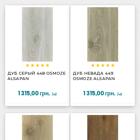
















ДУБ СЕРЫЙ 448 OSMOZE
ДУБ НЕВАДА 449
ALSAPAN
OSMOZE ALSAPAN
1 315,00 грн.
1 315,00 грн.
/м2
/м2