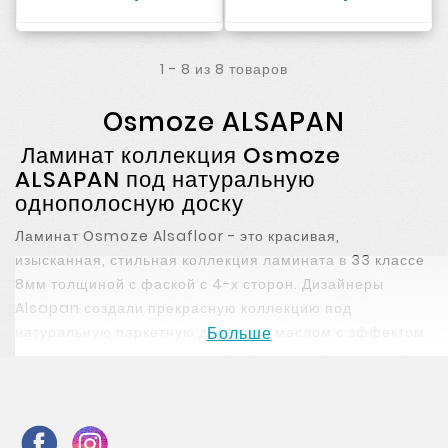
1 - 8 из 8 товаров
Osmoze ALSAPAN
Ламинат коллекция Osmoze
ALSAPAN под натуральную
однополосную доску
Ламинат Osmoze Alsafloor - это красивая,
изысканная, стильная коллекция ламината в
33 классе
8мм толщиной с фаской с 4-х сторон. Дизайнеры
Alsapan создали прекрасную коллекцию под
натуральную паркетную доску под маслом с эффектом
Больше
браширования в очень красивой цветовой гамме.
Ламинат Osmoze 4V можно использовать в
коммерческих помещениях с интенсивной
проходимостью. Данная коллекция благодаря