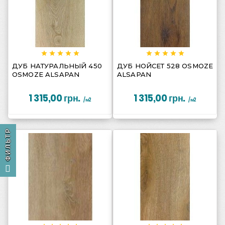
















ДУБ НАТУРАЛЬНЫЙ 450
ДУБ НОЙСЕТ 528 OSMOZE
OSMOZE ALSAPAN
ALSAPAN
1 315,00 грн.
1 315,00 грн.
/м2
/м2
ФИЛЬТР