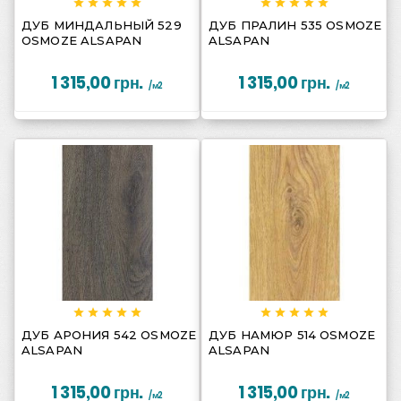
















ДУБ МИНДАЛЬНЫЙ 529
ДУБ ПРАЛИН 535 OSMOZE
OSMOZE ALSAPAN
ALSAPAN
1 315,00 грн.
1 315,00 грн.
/м2
/м2
















ДУБ АРОНИЯ 542 OSMOZE
ДУБ НАМЮР 514 OSMOZE
ALSAPAN
ALSAPAN
1 315,00 грн.
1 315,00 грн.
/м2
/м2