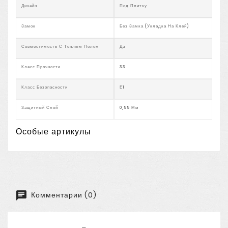
Дизайн
Под Плитку
Замок
Без Замка (Укладка На Клей)
Совместимость С Теплым Полом
Да
Класс Прочности
33
Класс Безопасности
Е1
Защитный Слой
0,55 Мм
Особые артикулы
Комментарии (0)