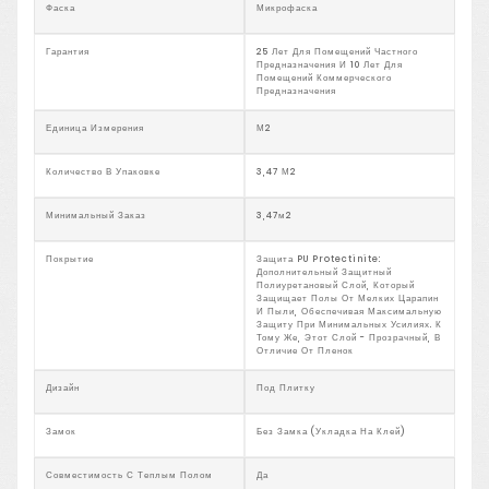
Фаска
Микрофаска
Гарантия
25 Лет Для Помещений Частного
Предназначения И 10 Лет Для
Помещений Коммерческого
Предназначения
Единица Измерения
М2
Количество В Упаковке
3,47 М2
Минимальный Заказ
3,47м2
Покрытие
Защита PU Protectinite:
Дополнительный Защитный
Полиуретановый Слой, Который
Защищает Полы От Мелких Царапин
И Пыли, Обеспечивая Максимальную
Защиту При Минимальных Усилиях. К
Тому Же, Этот Слой - Прозрачный, В
Отличие От Пленок
Дизайн
Под Плитку
Замок
Без Замка (Укладка На Клей)
Совместимость С Теплым Полом
Да