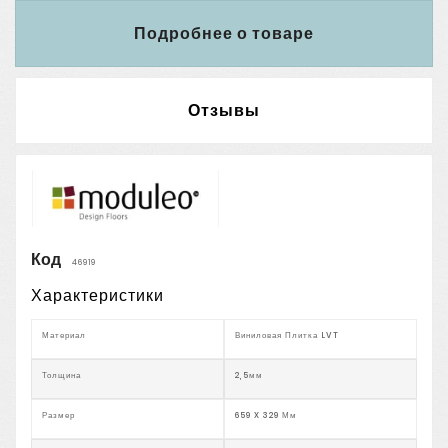
Подробнее о товаре
Отзывы
Код
46919
Характеристики
Материал
Виниловая Плитка LVT
Толщина
2,5мм
Размер
659 X 329 Мм