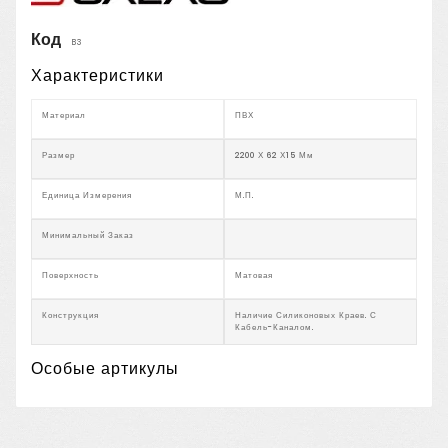
Код
B3
Характеристики
Материал
ПВХ
Размер
2200 Х 62 Х15 Мм
Единица Измерения
М.п.
Минимальный Заказ
Поверхность
Матовая
Конструкция
Наличие Силиконовых Краев. С
Кабель-Каналом.
Особые артикулы