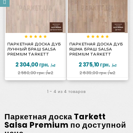
















ПАРКЕТНАЯ ДОСКА ДУБ
ПАРКЕТНАЯ ДОСКА ДУБ
ЛУННЫЙ БРАШ SALSA
ЯШМА БРАШ SALSA
PREMIUM TARKETT
PREMIUM TARKETT
2 304,00 грн.
2 375,10 грн.
/м2
/м2
2 560,00 грн.
/м2
2 639,00 грн.
/м2
1 - 4 из 4 товаров
Паркетная доска Tarkett
Salsa Premium по доступной