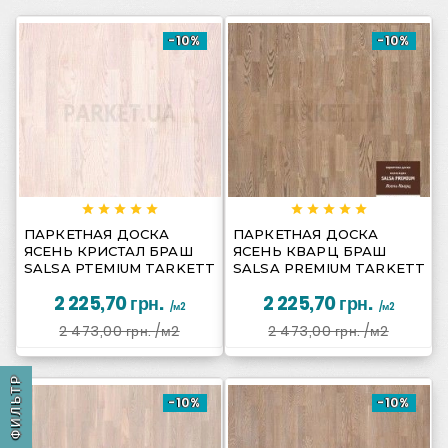
-10%
-10%
















ПАРКЕТНАЯ ДОСКА
ПАРКЕТНАЯ ДОСКА
ЯСЕНЬ КРИСТАЛ БРАШ
ЯСЕНЬ КВАРЦ БРАШ
SALSA PTEMIUM TARKETT
SALSA PREMIUM TARKETT
2 225,70 грн.
2 225,70 грн.
/м2
/м2
2 473,00 грн.
/м2
2 473,00 грн.
/м2
ФИЛЬТР
-10%
-10%