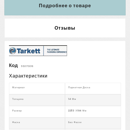
Подробнее о товаре
Отзывы
Код
550170016
Характеристики
Материал
Паркетная Доска
Толщина
14 Мм
Размер
2283 Х194 Мм
Фаска
Без Фаски