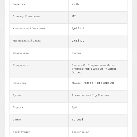
Гарантия
25 Лет
Единица Измерения
М2
Количество В Упаковке
2,658 М2
Минимальный Заказ
2,658 М2
Сортировка
Рустик
Поверхность
Защита От Повреждений Масло
Proteco Hardwax Oil + Aqua
Guard
Покрытие
Масло Proteco Hardwax Oil
Дизайн
Трехполосная Под Маслом
Порода
Дуб
Замок
TC Lock
Конструкция
Трехслойная