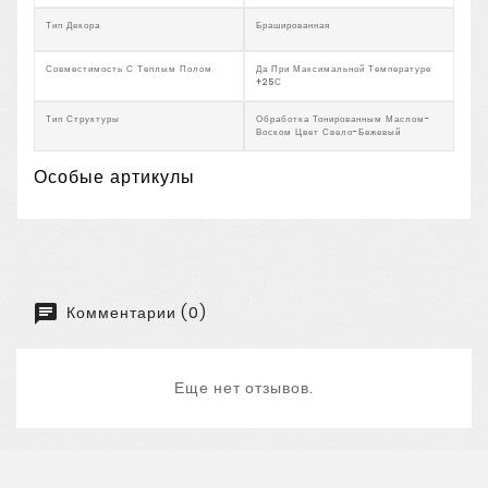
Тип Декора
Брашированная
Совместимость С Теплым Полом
Да При Максимальной Температуре
+25С
Тип Структуры
Обработка Тонированным Маслом-
Воском Цвет Свело-Бежевый
Особые артикулы
Комментарии (0)
Еще нет отзывов.