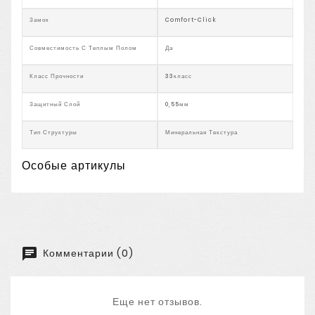
Замок
Comfort-Click
Совместимость С Теплым Полом
Да
Класс Прочности
33класс
Защитный Слой
0,55мм
Тип Структуры
Минеральная Текстура
Особые артикулы
Комментарии (0)
Еще нет отзывов.