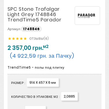
SPC Stone Trafalgar
Light Grey 1748846
TrendTime5 Parador
Артикул
1748846
ОТЗЫВЫ(6)





м2
2 357,00 грн.
(4 922,59 грн. за Пачку)
TrendTime5 - полы под плитку
914 X 457 X 6 мм
РАЗМЕР :
2,0885
КОЛИЧЕСТВО В УПАКОВКЕ М2 :