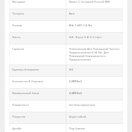
Материал
Винил С Основной Плитой SPC
Толщина
6мм
Размер
914 Х 457 Х 6 Мм
Фаска
V4- Фаска З 4-Х Сторін
Гарантия
Пожизненная Для Помещений Часного
Предназначения И 10 Лет Для
Помещений Коммерческого
Предназначения
Единица Измерения
М2
Количество В Упаковке
2,0885м2
Минимальный Заказ
2,0885м2
Поверхность
Антибактериальная
Покрытие
Водостойкий
Дизайн
Под Камень