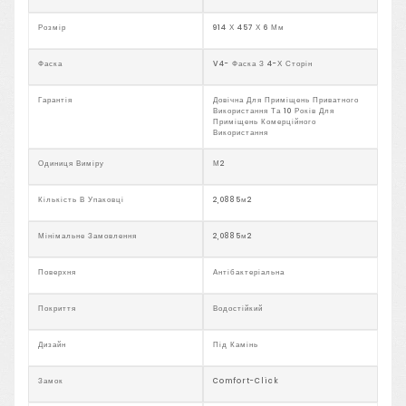
Розмір
914 Х 457 Х 6 Мм
Фаска
V4- Фаска З 4-Х Сторін
Гарантія
Довічна Для Приміщень Приватного
Використання Та 10 Років Для
Приміщень Комерційного
Використання
Одиниця Виміру
М2
Кількість В Упаковці
2,0885м2
Мінімальне Замовлення
2,0885м2
Поверхня
Антібактеріальна
Покриття
Водостійкий
Дизайн
Під Камінь
Замок
Comfort-Click