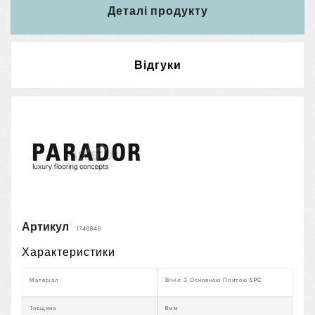
Деталі продукту
Відгуки
Артикул
1748846
Характеристики
Матеріал
Вініл З Основною Плитою SPC
Товщина
6мм