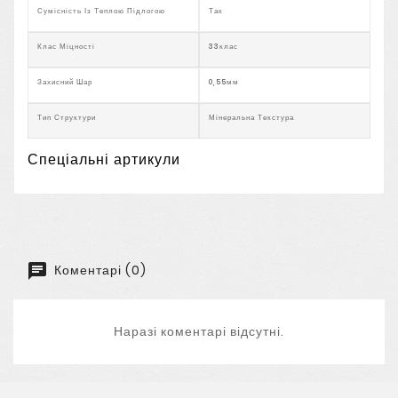
Сумісність Із Теплою Підлогою
Так
Клас Міцності
33клас
Захисний Шар
0,55мм
Тип Структури
Мінеральна Текстура
Спеціальні артикули
Коментарі (0)
Наразі коментарі відсутні.