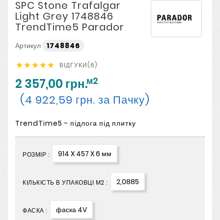
SPC Stone Trafalgar
Light Grey 1748846
TrendTime5 Parador
Артикул
1748846
ВІДГУКИ(6)





м2
2 357,00 грн.
(4 922,59 грн. за Пачку)
TrendTime5 - підлога під плитку
914 X 457 X 6 мм
РОЗМІР :
2,0885
КІЛЬКІСТЬ В УПАКОВЦІ М2 :
фаска 4V
ФАСКА :