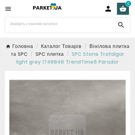
0




Головна
Каталог Товарів
Вінілова плитка
та SPC
SPC плитка
SPC Stone Trafalgar
light grey 1748846 TrendTime5 Parador