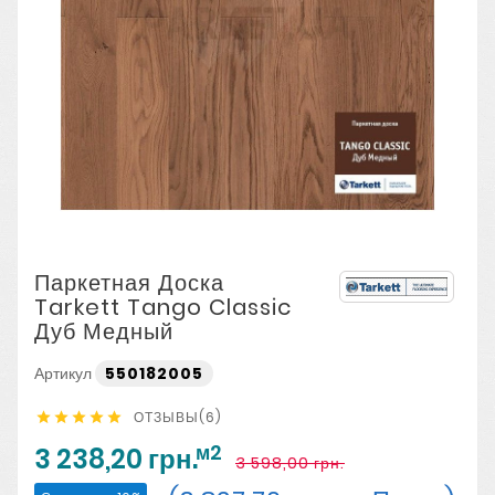
Паркетная Доска
Tarkett Tango Classic
Дуб Медный
Артикул
550182005
ОТЗЫВЫ(6)





м2
3 238,20 грн.
3 598,00 грн.