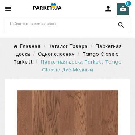
0




Главная
Каталог Товара
Паркетная
доска
Однополосная
Tango Classic
Tarkett
Паркетная доска Tarkett Tango
Classic Дуб Медный