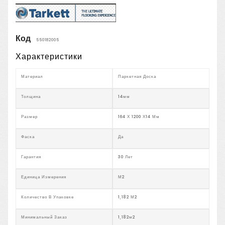
Код
550182005
Характеристики
Материал
Паркетная Доска
Толщина
14мм
Размер
164 Х 1200 Х14 Мм
Фаска
Да
Гарантия
30 Лет
Единица Измерения
М2
Количество В Упаковке
1,182 М2
Минимальный Заказ
1,182м2