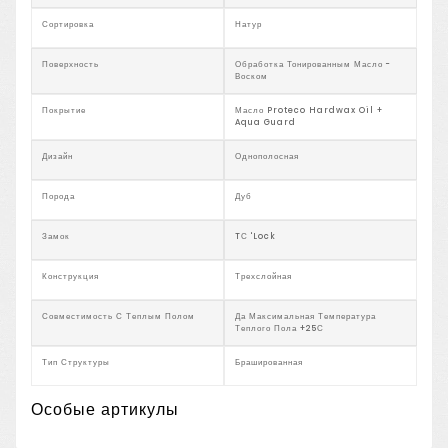
Сортировка
Натур
Поверхность
Обработка Тонированным Масло -
Воском
Покрытие
Масло Proteco Hardwax Oil +
Aqua Guard
Дизайн
Однополосная
Порода
Дуб
Замок
TС 'Lock
Конструкция
Трехслойная
Совместимость С Теплым Полом
Да Максимальная Температура
Теплого Пола +25С
Тип Структуры
Брашированная
Особые артикулы