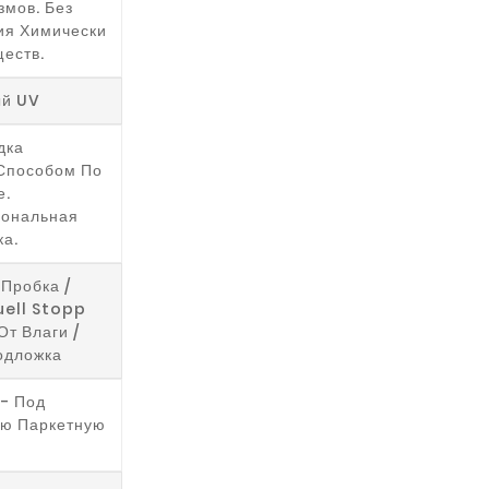
мов. Без
ия Химически
еств.
ый UV
дка
Способом По
е.
ональная
ка.
Пробка /
uell Stopp
От Влаги /
одложка
- Под
ю Паркетную