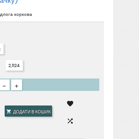
Пачку)
ідлога коркова
с
2,1124

ДОДАТИ В КОШИК

