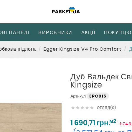
ОВІ ПАНЕЛІ
ВИРОБНИКИ
АКЦІЇ
ПОКУПЦЮ
обкова підлога
Egger Kingsize V4 Pro Comfort
Д
Дуб Вальдек Св
Kingsize
Артикул
EPC015
ОГЛЯД(0)





м2
1 690,71 грн.
1 743