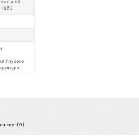
имальной
 +28С
ры
ая Глубоко
труктура
ентарі (0)