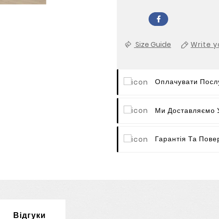
Size Guide
Write y
Оплачувати Послу
Ми Доставляємо У
Гарантія Та Пове
Відгуки