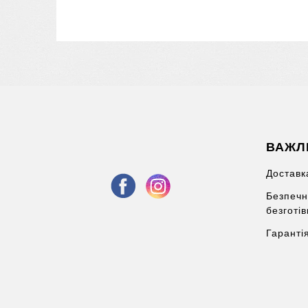
ВАЖЛ
Доставка
Безпечн
безготі
Гаранті