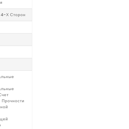
Мм
 4-Х Сторон
альные
альные
Счет
й Прочности
нной
ющей
ю