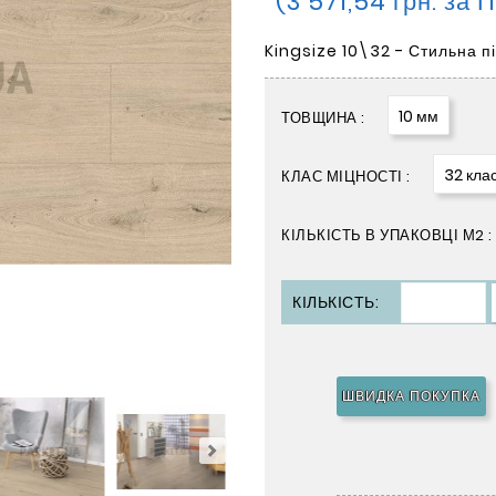
(3 571,54 грн. за 
Kingsize 10\32 - Стильна п
10 мм
ТОВЩИНА :
32 кла
КЛАС МІЦНОСТІ :
КІЛЬКІСТЬ В УПАКОВЦІ М2 :
КІЛЬКІСТЬ:
ШВИДКА ПОКУПКА