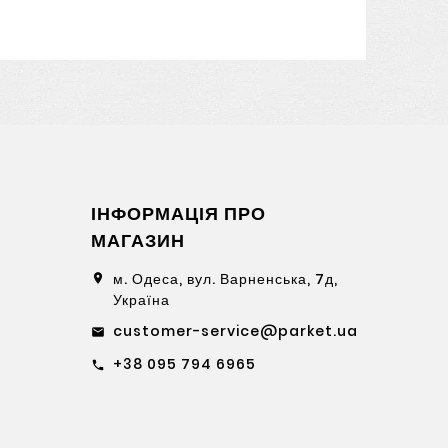
ІНФОРМАЦІЯ ПРО
МАГАЗИН
м. Одеса, вул. Варненська, 7д,
location_on
Україна
customer-service@parket.ua
email
+38 095 794 6965
call