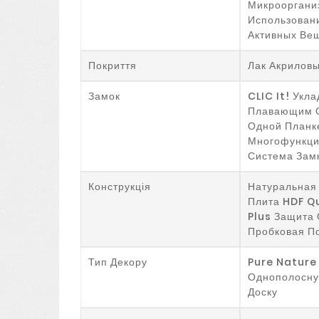
Микроорганиз
Использован
Активных Вещ
Покриття
Лак Акрилов
Замок
CLIC It! Укла
Плавающим 
Одной Планк
Многофункци
Система Зам
Конструкція
Натуральная 
Плита HDF Q
Plus Защита 
Пробковая П
Тип Декору
Pure Nature 
Однополосну
Доску