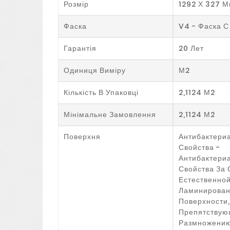
Розмір
1292 Х 327 
Фаска
V4 - Фаска С
Гарантія
20 Лет
Одиниця Виміру
М2
Кількість В Упаковці
2,1124 М2
Мінімальне Замовлення
2,1124 М2
Поверхня
Антибактери
Свойства -
Антибактери
Свойства За 
Естественно
Ламинирова
Поверхности,
Препятству
Размножени