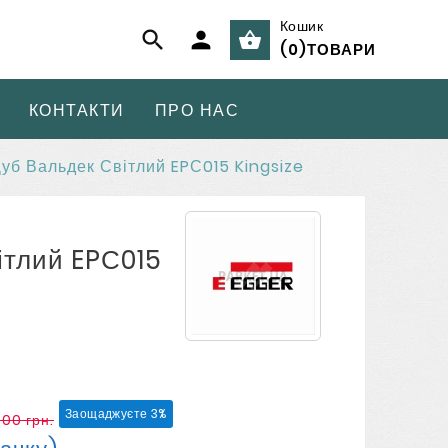
Кошик



(
0
)
ТОВАРИ
КОНТАКТИ
ПРО НАС
уб Вальдек Світлий EPС015 Kingsize
ітлий EPС015
Заощаджуєте 3%
,00 грн.