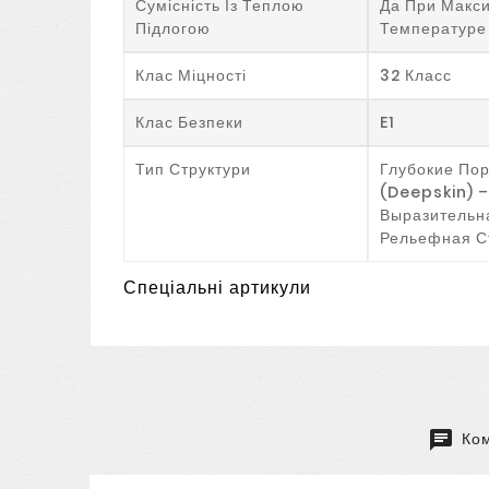
Сумісність Із Теплою
Да При Макс
Підлогою
Температуре
Клас Міцності
32 Класс
Клас Безпеки
E1
Тип Структури
Глубокие По
(Deepskin) –
Выразительн
Рельефная С
Спеціальні артикули
Ком