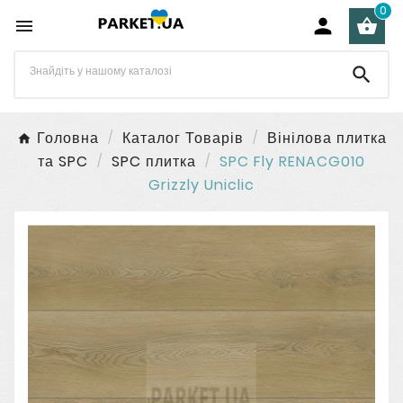
0




Головна
Каталог Товарів
Вінілова плитка
та SPC
SPC плитка
SPC Fly RENACG010
Grizzly Uniclic