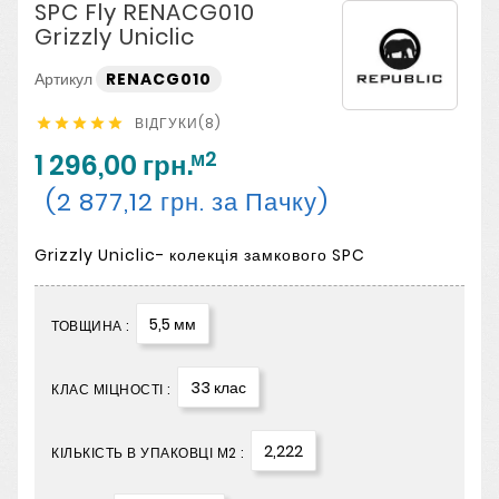
SPC Fly RENACG010
Grizzly Uniclic
Артикул
RENACG010
ВІДГУКИ(8)





м2
1 296,00 грн.
(2 877,12 грн. за Пачку)
Grizzly Uniclic- колекція замкового SPC
5,5 мм
ТОВЩИНА :
33 клас
КЛАС МІЦНОСТІ :
2,222
КІЛЬКІСТЬ В УПАКОВЦІ М2 :