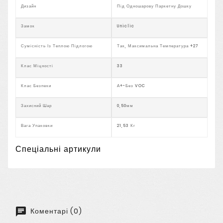
Дизайн
Під Одношарову Паркетну Дошку
Замок
Uniclic
Сумісність Із Теплою Підлогою
Так, Максимальна Температура +27
Клас Міцності
33
Клас Безпеки
А+-Без VOC
Захисний Шар
0,50мм
Вага Упаковки
21,53 Кг
Спеціальні артикули
Коментарі (0)