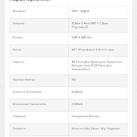
Матеріал
SPC - Rigid
Товщина
5,5мм ( 4мм SPC + 1,5мм
Підкладка)
Розмір
1218 X 228 Мм
Фаска
4V- Мікрофаска З 4-Х Сторін
Гарантія
50 Років Для Приміщень Приватного
Використання Й 10 Років Для
Комерційного
Одиниця Виміру
М2
Кількість В Упаковці
2,222м2
Мінімальне Замовлення
2,222м2
Поверхня
Натуральна Матова
Покриття
Вологостійке,захист Від Подряпин