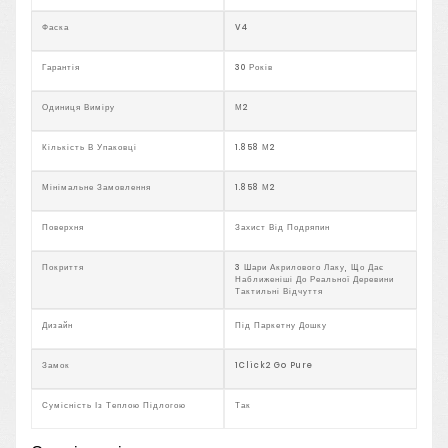
Фаска
V4
Гарантія
30 Років
Одиниця Виміру
М2
Кількість В Упаковці
1.858 М2
Мінімальне Замовлення
1.858 М2
Поверхня
Захист Від Подряпин
Покриття
3 Шари Акрилового Лаку, Що Дає
Наближеніші До Реальної Деревини
Тактильні Відчуття
Дизайн
Під Паркетну Дошку
Замок
1Click2 Go Pure
Сумісність Із Теплою Підлогою
Так