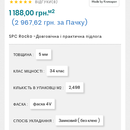
ВІДГУКИ(8)





м2
1 188,00 грн.
(2 967,62 грн. за Пачку)
SPC Rocko -Довговічна і практична підлога
5 мм
ТОВЩИНА :
34 клас
КЛАС МІЦНОСТІ :
2,498
КІЛЬКІСТЬ В УПАКОВЦІ М2 :
фаска 4V
ФАСКА :
Замковий ( без клею )
СПОСІБ УКЛАДАННЯ :