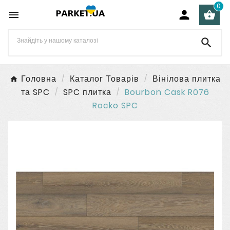
0




Головна
Каталог Товарів
Вінілова плитка
та SPC
SPC плитка
Bourbon Cask R076
Rocko SPC