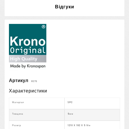
Відгуки
Артикул
R076
Характеристики
Матеріал
SPC
Товщина
5мм
Розмір
1210 X 192 X 5 Мм