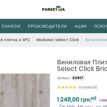
 ПАНЕЛИ
ПРОИЗВОДИТЕЛИ
АЦИИ
ПОКУ
я плитка и SPC
Moduleo Select Click
Виниловая 
Виниловая Плит
Select Click Br
Артикул
22917
ОТЗЫВЫ(8)





м2
1 248,00 грн.
1 30