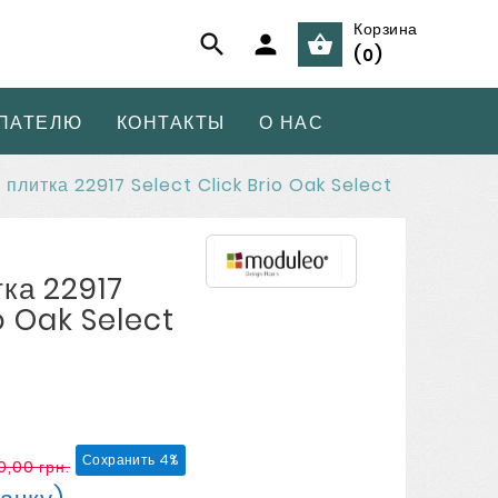
Корзина



(
0
)
ПАТЕЛЮ
КОНТАКТЫ
О НАС
плитка 22917 Select Click Brio Oak Select
ка 22917
io Oak Select
Сохранить 4%
0,00 грн.