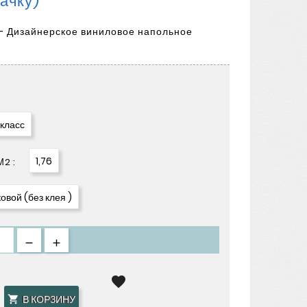
Пачку)
- Дизайнерское виниловое напольное
 класс
1,76
2 :
овой (без клея )

В КОРЗИНУ
