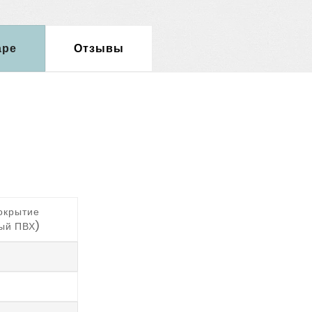
аре
Отзывы
окрытие
ый ПВХ)