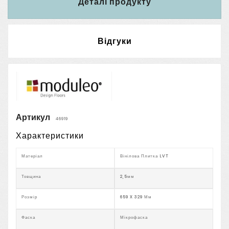
Деталі продукту
Відгуки
Артикул
46919
Характеристики
Матеріал
Вінілова Плитка LVT
Товщина
2,5мм
Розмір
659 X 329 Мм
Фаска
Мікрофаска