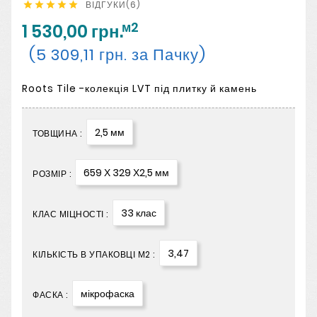
ВІДГУКИ(6)





м2
1 530,00 грн.
(5 309,11 грн. за Пачку)
Roots Tile -колекція LVT під плитку й камень
2,5 мм
ТОВЩИНА :
659 Х 329 Х2,5 мм
РОЗМІР :
33 клас
КЛАС МІЦНОСТІ :
3,47
КІЛЬКІСТЬ В УПАКОВЦІ М2 :
мікрофаска
ФАСКА :