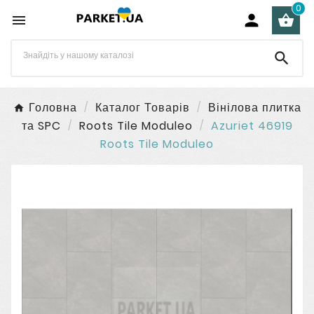
0




Головна
Каталог Товарів
Вінілова плитка
та SPC
Roots Tile Moduleo
Azuriet 46919
Roots Tile Moduleo