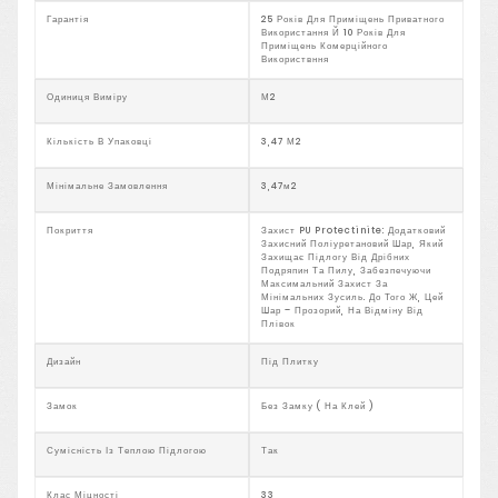
Гарантія
25 Років Для Приміщень Приватного
Використання Й 10 Років Для
Приміщень Комерційного
Використвння
Одиниця Виміру
М2
Кількість В Упаковці
3,47 М2
Мінімальне Замовлення
3,47м2
Покриття
Захист PU Protectinite: Додатковий
Захисний Поліуретановий Шар, Який
Захищає Підлогу Від Дрібних
Подряпин Та Пилу, Забезпечуючи
Максимальний Захист За
Мінімальних Зусиль. До Того Ж, Цей
Шар – Прозорий, На Відміну Від
Плівок
Дизайн
Під Плитку
Замок
Без Замку ( На Клей )
Сумісність Із Теплою Підлогою
Так
Клас Міцності
33