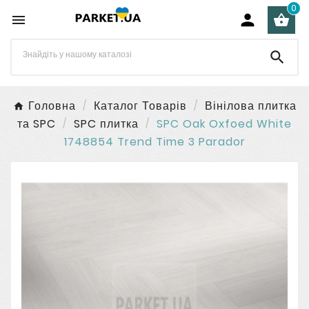
0




Головна
Каталог Товарів
Вінілова плитка
та SPC
SPC плитка
SPC Oak Oxfoed White
1748854 Trend Time 3 Parador