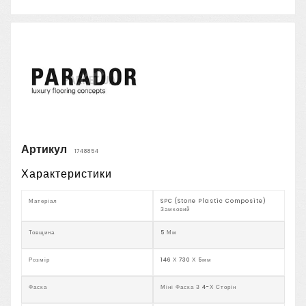
Артикул
1748854
Характеристики
Матеріал
SPC (Stone Plastic Composite)
Замковий
Товщина
5 Мм
Розмір
146 Х 730 Х 5мм
Фаска
Міні Фаска З 4-Х Сторін