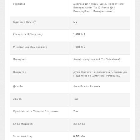
Гарантія
Довічна Для Приміщень Приватного
Використання Та 10 Років Для
Комерційного Використання.
Одиниця Виміру
М2
Кількість В Упаковці
1,918 М2
Мінімальне Замовлення
1,918 М2
Поверхня
Антибактеріальний Та Гігієнічний
Покриття
Дуже Прочна Та Договічна. Стійкий До
Подряпин Та Хімічним Речовинам.
Дизайн
Англійська Ялинка
Замок
Так
Сумісність Із Теплою Підлогою
Так
Клас Міцності
33 Клас
Захисний Шар
0,55 Мм