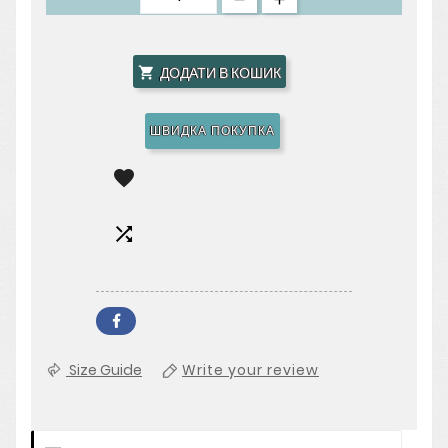
ДОДАТИ В КОШИК

ШВИДКА ПОКУПКА


Size Guide
Write your review