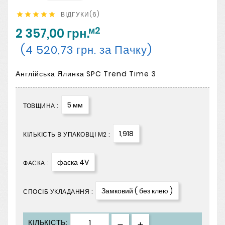
ВІДГУКИ(6)





м2
2 357,00 грн.
(4 520,73 грн. за Пачку)
Англійська Ялинка SPC Trend Time 3
5 мм
ТОВЩИНА :
1,918
КІЛЬКІСТЬ В УПАКОВЦІ М2 :
фаска 4V
ФАСКА :
Замковий ( без клею )
СПОСІБ УКЛАДАННЯ :
КІЛЬКІСТЬ: