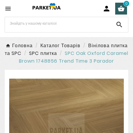
0




Головна
Каталог Товарів
Вінілова плитка
та SPC
SPC плитка
SPC Oak Oxford Caramel
Brown 1748856 Trend Time 3 Parador