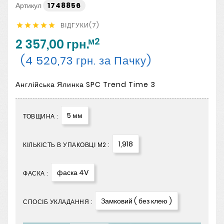
Артикул
1748856
ВІДГУКИ(7)





м2
2 357,00 грн.
(4 520,73 грн. за Пачку)
Англійська Ялинка SPC Trend Time 3
5 мм
ТОВЩИНА :
1,918
КІЛЬКІСТЬ В УПАКОВЦІ М2 :
фаска 4V
ФАСКА :
Замковий ( без клею )
СПОСІБ УКЛАДАННЯ :