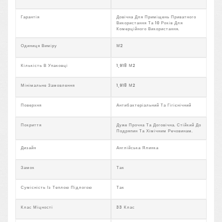
Гарантія
Довічна Для Приміщень Приватного
Використання Та 10 Років Для
Комерційного Використання.
Одиниця Виміру
М2
Кількість В Упаковці
1,918 М2
Мінімальне Замовлення
1,918 М2
Поверхня
Антибактеріальний Та Гігієнічний
Покриття
Дуже Прочна Та Договічна. Стійкий До
Подряпин Та Хімічним Речовинам.
Дизайн
Англійська Ялинка
Замок
Так
Сумісність Із Теплою Підлогою
Так
Клас Міцності
33 Клас