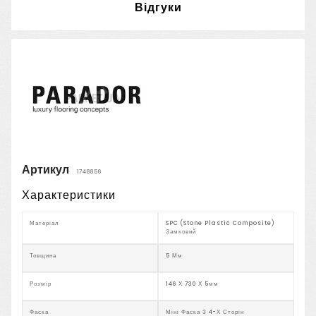
Відгуки
Артикул
1748856
Характеристики
Матеріал
SPC (Stone Plastic Composite)
Замковий
Товщина
5 Мм
Розмір
146 Х 730 Х 5мм
Фаска
Міні Фаска З 4-Х Сторін