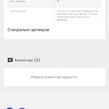
Клас Безпеки
E1
Тип Структури
Тактильна Структура Синхронних Пір
Повторює Текстуру Декору Та Таким
Чином Відтворює Натуральну
Деревину
Спеціальні артикули
Коментарі (0)
Наразі коментарі відсутні.