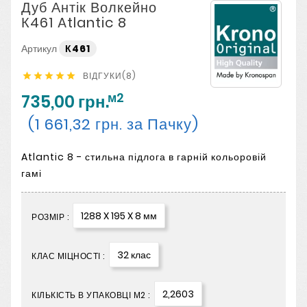
Дуб Антік Волкейно
К461 Atlantic 8
Артикул
К461
ВІДГУКИ(8)





м2
735,00 грн.
(1 661,32 грн. за Пачку)
Atlantic 8 - стильна підлога в гарній кольоровій
гамі
1288 X 195 X 8 мм
РОЗМІР :
32 клас
КЛАС МІЦНОСТІ :
2,2603
КІЛЬКІСТЬ В УПАКОВЦІ М2 :