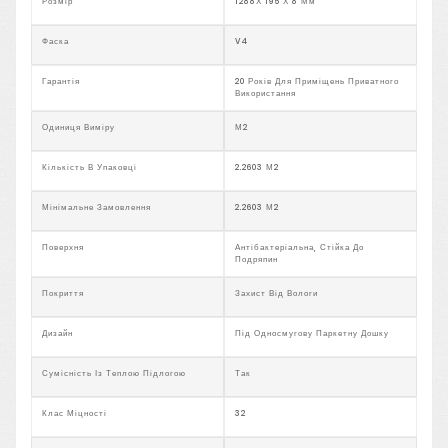
Розмір
1288Х 195 Х 8 Мм
Фаска
V4
Гарантія
20 Років Для Приміщень Приватного
Використання
Одиниця Виміру
М2
Кількість В Упаковці
2.2603 М2
Мінімальне Замовлення
2.2603 М2
Поверхня
Антібактеріальна, Стійка До
Подряпин
Покриття
Захист Від Вологи
Дизайн
Під Односмугову Паркетну Дошку
Сумісність Із Теплою Підлогою
Так
Клас Міцності
32