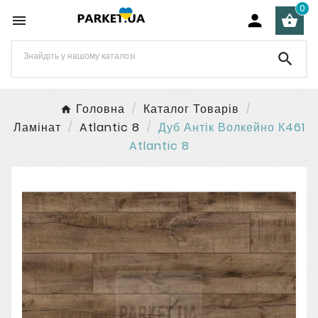
0




Головна
Каталог Товарів
Ламінат
Atlantic 8
Дуб Антік Волкейно К461
Atlantic 8