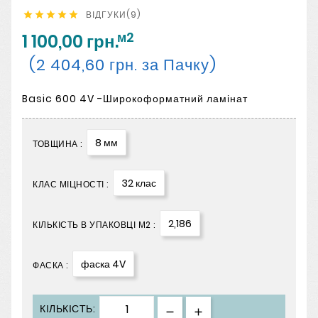
ВІДГУКИ(9)





м2
1 100,00 грн.
(2 404,60 грн. за Пачку)
Basic 600 4V -Широкоформатний ламінат
8 мм
ТОВЩИНА :
32 клас
КЛАС МІЦНОСТІ :
2,186
КІЛЬКІСТЬ В УПАКОВЦІ М2 :
фаска 4V
ФАСКА :
КІЛЬКІСТЬ: