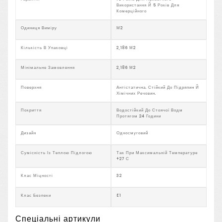
Використання Й 5 Років Для
Комерційного
Одиниця Виміру
М2
Кількість В Упаковці
2,186 М2
Мінімальне Замовлення
2,186 М2
Поверхня
Антістатична. Стійкий До Підряпин Й
Хімічних Речовин.
Покриття
Водостійкий До Стоячої Водм
Протягом 24 Години
Дизайн
Односмуговий
Сумісність Із Теплою Підлогою
Так При Максимальній Температуре
+27 С
Клас Міцності
32
Клас Безпеки
E1
Спеціальні артикули