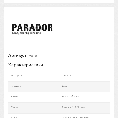
Артикул
1748187
Характеристики
Матеріал
Ламінат
Товщина
8мм
Розмір
243 Х 1285 Мм
Фаска
Фаска З 4-Х Сторін
Гарантія
15 Років Для Приватного