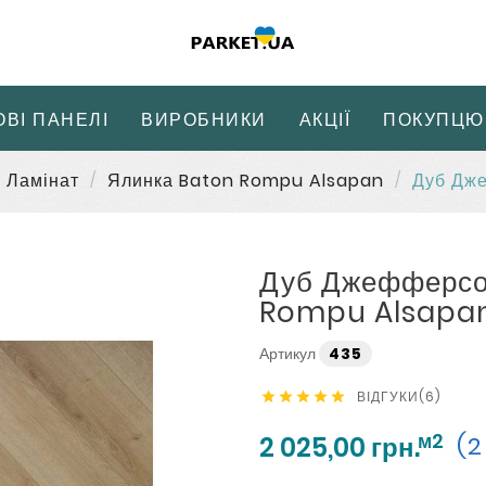
ОВІ ПАНЕЛІ
ВИРОБНИКИ
АКЦІЇ
ПОКУПЦЮ
Ламінат
Ялинка Baton Rompu Alsapan
Дуб Дж
Дуб Джефферсо
Rompu Alsapa
Артикул
435
ВІДГУКИ(6)





м2
2 025,00 грн.
(2