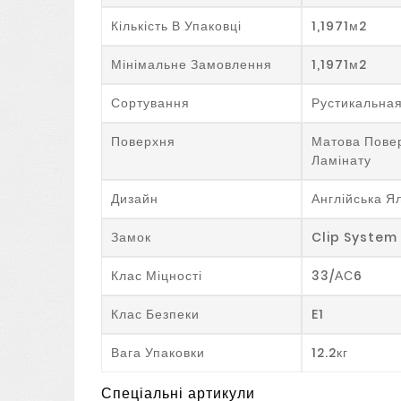
Кількість В Упаковці
1,1971м2
Мінімальне Замовлення
1,1971м2
Сортування
Рустикальна
Поверхня
Матова Пове
Ламінату
Дизайн
Англійська Я
Замок
Clip System
Клас Міцності
33/АС6
Клас Безпеки
E1
Вага Упаковки
12.2кг
Спеціальні артикули