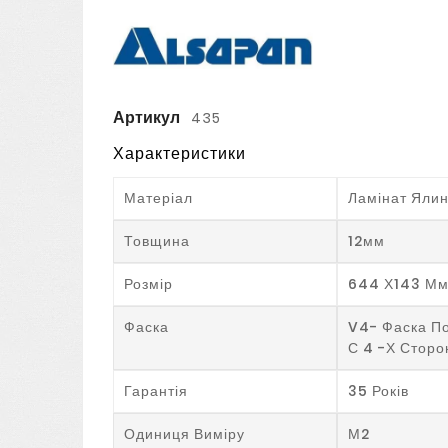
Артикул
435
Характеристики
Матеріал
Ламінат Ялин
Товщина
12мм
Розмір
644 Х143 М
Фаска
V4- Фаска П
С 4 -х Сторо
Гарантія
35 Років
Одиниця Виміру
М2