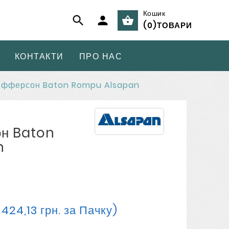
Кошик



(
0
)
ТОВАРИ
КОНТАКТИ
ПРО НАС
ефферсон Baton Rompu Alsapan
н Baton
n
 424,13 грн. за Пачку)