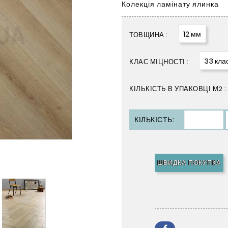
Колекція ламінату ялинка
12 мм
ТОВЩИНА :
33 кла
КЛАС МІЦНОСТІ :
КІЛЬКІСТЬ В УПАКОВЦІ М2 :
КІЛЬКІСТЬ:
ШВИДКА ПОКУПКА