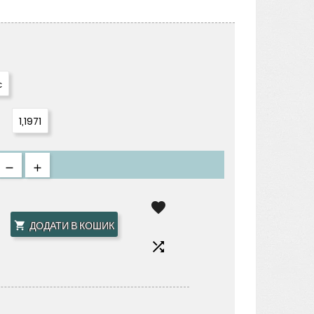
с
1,1971

ДОДАТИ В КОШИК

