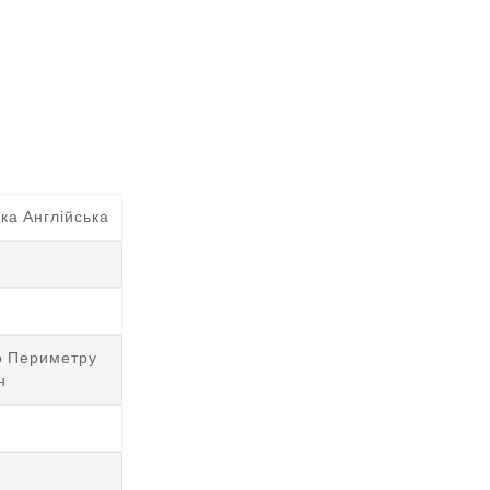
ка Англійська
м
о Периметру
н