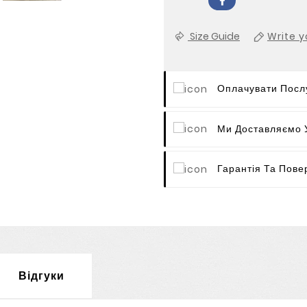
Size Guide
Write y
Оплачувати Послу
Ми Доставляємо У
Гарантія Та Пове
Відгуки