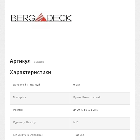
Артикул
BDKOxx
Характеристики
Витрата ( Г На М2)
0,7кг
Матеріал
Кутик Композитний
Розмір
2400 Х 30 Х 30мм
Одиниця Виміру
М.п.
Кількість В Упаковці
1 Штука