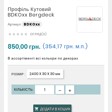
Профіль Кутовий
BDKOxx Bergdeck
Артикул
BDKOxx
ОГЛЯД(0)





850,00 грн.
(354,17 грн. м.п.)
В ассортіменті всі кольори по декорах
2400 X 30 X 30 мм
РОЗМІР :
КІЛЬКІСТЬ:
ДОДАТИ В КОШИК
