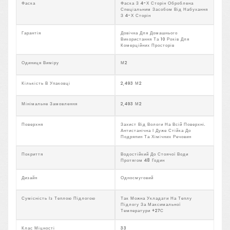
Фаска
Фаска З 4-Х Сторін Оброблена
Спеціальним Засобом Від Набухання
З 4-Х Сторін
Гарантія
Довічна Для Домашнього
Використання Та 10 Років Для
Комерційних Просторів
Одиниця Виміру
М2
Кількість В Упаковці
2,493 М2
Мінімальне Замовлення
2,493 М2
Поверхня
Захист Від Вологи На Всій Поверхні.
Антистанічна І Дуже Стійка До
Подряпин Та Хімічних Речовин
Покриття
Водостійкий До Стоячої Води
Протягом 48 Годин
Дизайн
Односмуговий
Сумісність Із Теплою Підлогою
Так Можна Укладати На Теплу
Підлогу За Максимальної
Температури +27С
Клас Міцності
33