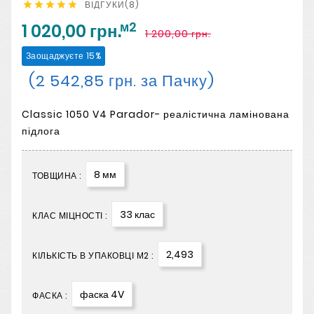
ВІДГУКИ(8)





м2
1 020,00 грн.
1 200,00 грн.
Заощаджуєте 15%
(2 542,85 грн. за Пачку)
Classic 1050 V4 Parador- реалістична ламінована
підлога
8 мм
ТОВЩИНА :
33 клас
КЛАС МІЦНОСТІ :
2,493
КІЛЬКІСТЬ В УПАКОВЦІ М2 :
фаска 4V
ФАСКА :