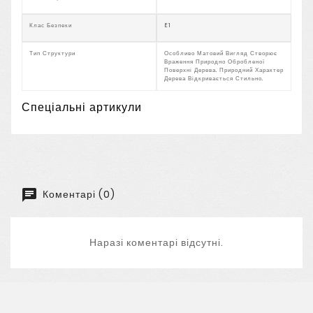
Клас Безпеки
E1
Тип Структури
Особливо Матовий Вигляд Створює
Враження Природно Обробленої
Поверхні Дерева. Природний Характер
Дерева Відкривається Стильно.
Спеціальні артикули
Коментарі (0)
Наразі коментарі відсутні.