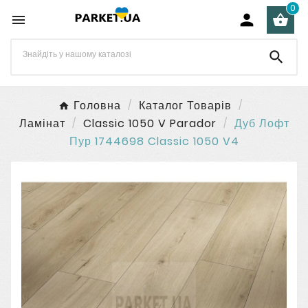
0




Головна
Каталог Товарів
Ламінат
Classic 1050 V Parador
Дуб Лофт
Пур 1744698 Classic 1050 V4