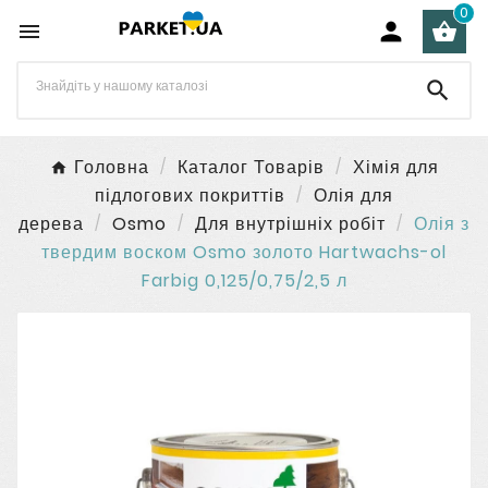
0




Головна
Каталог Товарів
Хімія для
підлогових покриттів
Олія для
дерева
Osmo
Для внутрішніх робіт
Олія з
твердим воском Osmo золото Hartwachs-ol
Farbig 0,125/0,75/2,5 л