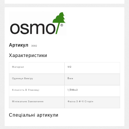
Артикул
3092
Характеристики
Матеріал
М2
Одиниця Виміру
8мм
Кількість В Упаковці
1,899м2
Мінімальне Замовлення
Фаска З 4-Х Сторін
Спеціальні артикули