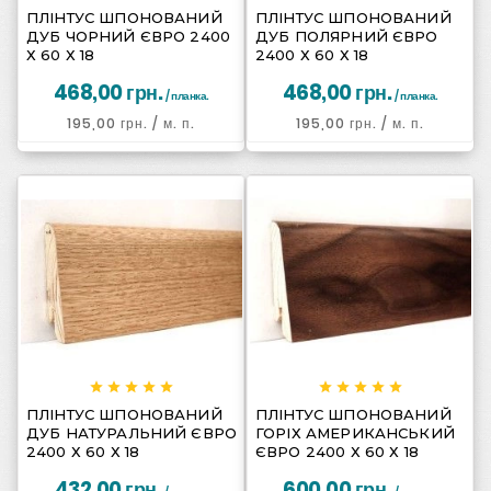






ПЛІНТУС ШПОНОВАНИЙ
ПЛІНТУС ШПОНОВАНИЙ
ДУБ ЧОРНИЙ ЄВРО 2400
ДУБ ПОЛЯРНИЙ ЄВРО
Х 60 Х 18
2400 Х 60 Х 18
468,00 грн.
468,00 грн.
/ планка.
/ планка.
195,00 грн.
/ м. п.
195,00 грн.
/ м. п.
















ПЛІНТУС ШПОНОВАНИЙ
ПЛІНТУС ШПОНОВАНИЙ
ДУБ НАТУРАЛЬНИЙ ЄВРО
ГОРІХ АМЕРИКАНСЬКИЙ
2400 Х 60 Х 18
ЄВРО 2400 Х 60 Х 18
432,00 грн.
600,00 грн.