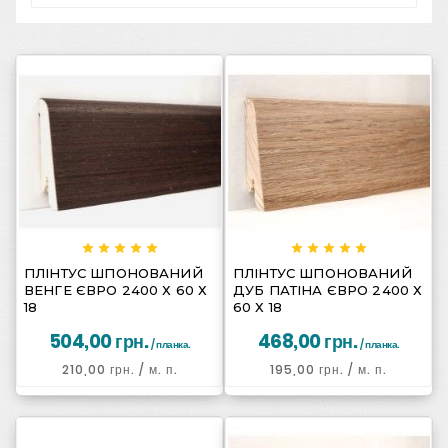
















ПЛІНТУС ШПОНОВАНИЙ
ПЛІНТУС ШПОНОВАНИЙ
ВЕНГЕ ЄВРО 2400 Х 60 Х
ДУБ ПАТІНА ЄВРО 2400 Х
18
60 Х 18
504,00 грн.
468,00 грн.
/ планка.
/ планка.
210,00 грн.
/ м. п.
195,00 грн.
/ м. п.