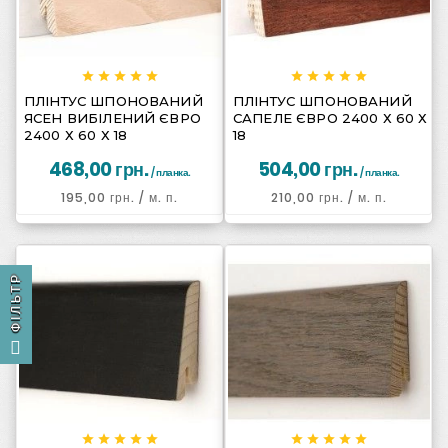
















ПЛІНТУС ШПОНОВАНИЙ
ПЛІНТУС ШПОНОВАНИЙ
ЯСЕН ВИБІЛЕНИЙ ЄВРО
САПЕЛЕ ЄВРО 2400 Х 60 Х
2400 Х 60 Х 18
18
468,00 грн.
504,00 грн.
/ планка.
/ планка.
195,00 грн.
/ м. п.
210,00 грн.
/ м. п.
ФІЛЬТР









