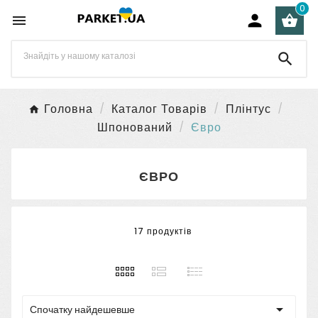
0




Головна
Каталог Товарів
Плінтус
Шпонований
Євро
ЄВРО
17 продуктів

Спочатку найдешевше