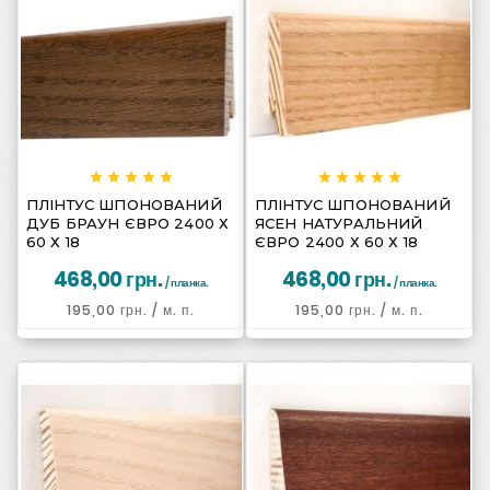
















ПЛІНТУС ШПОНОВАНИЙ
ПЛІНТУС ШПОНОВАНИЙ
ДУБ БРАУН ЄВРО 2400 Х
ЯСЕН НАТУРАЛЬНИЙ
60 Х 18
ЄВРО 2400 Х 60 Х 18
468,00 грн.
468,00 грн.
/ планка.
/ планка.
195,00 грн.
/ м. п.
195,00 грн.
/ м. п.