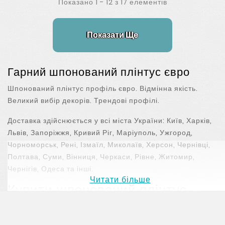
Показано 1 - 12 з 17 елементів
Показати Ще
Гарний шпонований плінтус євро
Шпонований плінтус профіль євро. Відмінна якість.
Великий вибір декорів. Трендові профілі.
Доставка здійснюється у всі міста України: Київ, Харків,
Львів, Запоріжжя, Кривий Ріг, Маріуполь, Ужгород,
Чорноморськ, Рені, Ізмаїл, Миколаїв, Херсон, Чернівці,
Полтава, Суми, Вінниця, Черкаси, Рівне, Житомир,
Чернігів, Одеса та інші.
Читати більше
Купити шпонований плінтус
євро за найкращою ціною в
parket.ua