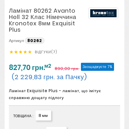
Ламінат 80262 Avanto
Hell 32 Клас Німеччина
Kronotex 8мм Exquisit
Plus
Артикул
80262
ВІДГУКИ(7)





м2
827,70 грн.
Заощаджуєте 7%
890,00 грн.
(2 229,83 грн. за Пачку)
Ламінат Exquisite Plus - ламінат, що імітує
справжню дощату підлогу
8 мм
ТОВЩИНА :