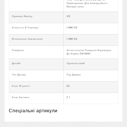
Приміщеннях Для Комерційного
Використання
Одиниця Виміру
М2
Кількість В Упаковці
1,996 М2
Мінімальне Замовлення
1,966 М2
Поверхня
Антистатична Поверхня Відповідно
До Норми EN14041
Дизайн
Односмуговий
Тип Декору
Під Дерево
Клас Міцності
32
Клас Безпеки
Е 1
Спеціальні артикули