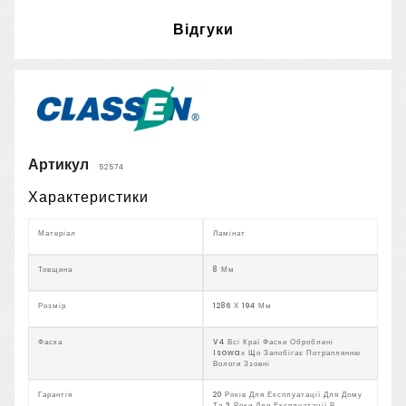
Відгуки
Артикул
52574
Характеристики
Матеріал
Ламінат
Товщина
8 Мм
Розмір
1286 Х 194 Мм
Фаска
V4 Всі Краї Фаски Оброблені
Isowaх Що Запобігає Потраплянню
Вологи Ззовні
Гарантія
20 Років Для Експлуатації Для Дому
Та 3 Роки Для Експлуатації В