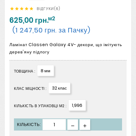
ВІДГУКИ(6)





м2
625,00 грн.
(1 247,50 грн. за Пачку)
Ламінат Classen Galaxy 4V- декори, що імітують
дерев'яну підлогу
8 мм
ТОВЩИНА :
32 клас
КЛАС МІЦНОСТІ :
1,996
КІЛЬКІСТЬ В УПАКОВЦІ М2 :
КІЛЬКІСТЬ: