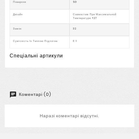
Поверхня
5G
Дизайн
Совместим При Максимальной
Температуре +27
Замок
32
Сумісність Із Теплою Підлогою
Е 1
Спеціальні артикули
Коментарі (0)
Наразі коментарі відсутні.