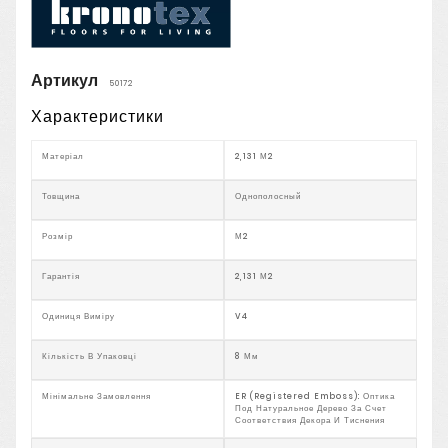
Артикул
50172
Характеристики
Матеріал
2,131 М2
Товщина
Однополосный
Розмір
М2
Гарантія
2,131 М2
Одиниця Виміру
V4
Кількість В Упаковці
8 Мм
Мінімальне Замовлення
ER (Registered Emboss): Оптика
Под Натуральное Дерево За Счет
Соответствия Декора И Тиснения