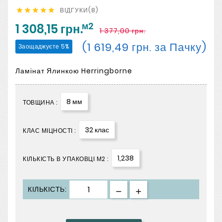
ВІДГУКИ(8)





м2
1 308,15 грн.
1 377,00 грн.
(1 619,49 грн. за Пачку)
Заощаджуєте 5%
Ламінат Ялинкою Herringborne
8 мм
ТОВЩИНА :
32 клас
КЛАС МІЦНОСТІ :
1,238
КІЛЬКІСТЬ В УПАКОВЦІ М2 :
КІЛЬКІСТЬ: