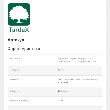
Артикул
Характеристики
Матеріал
Деревина Твердих Порід – 70%
Поліетилен – 25% Аддитивен – 5%
Товщина
20 Мм
Розмір
155 Х 2200 Мм ( Під Замовлення До
6000 Мм)
Гарантія
25 Років
Одиниця Виміру
М. Кв.