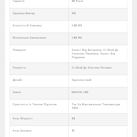
Гарантія
20 Років
Одиниця Виміру
М2
Кількість В Упаковці
1,62 М2
Мінімальне Замовлення
1,62 М2
Поверхня
Захист Від Вигорання, Стійкий До
Сонячних Променів, Захист Від
Подряпин
Покриття
Стійкий До Хімічних Речовин
Дизайн
Односмуговий
Замок
Uniclic L2C
Сумісність Із Теплою Підлогою
Так За Максимальної Температури
+27С
Клас Міцності
32
Клас Безпеки
E1