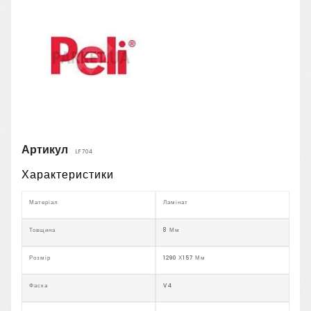
Артикул
LF704
Характеристики
Матеріал
Ламінат
Товщина
8 Мм
Розмір
1290 Х157 Мм
Фаска
V4