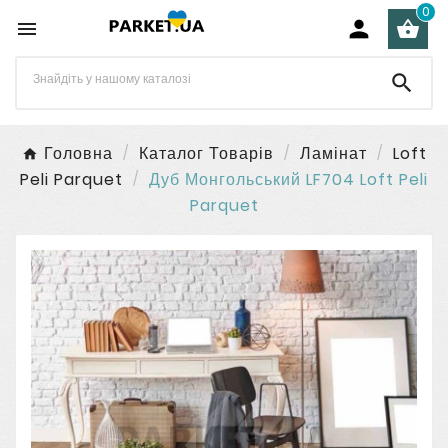
0




Головна
Каталог Товарів
Ламінат
Loft
Peli Parquet
Дуб Монгольський LF704 Loft Peli
Parquet