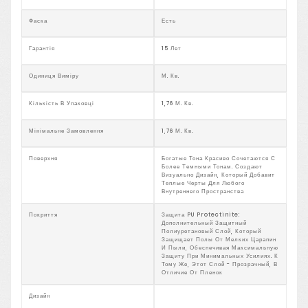
Фаска
Есть
Гарантія
15 Лет
Одиниця Виміру
М. Кв.
Кількість В Упаковці
1,76 М. Кв.
Мінімальне Замовлення
1,76 М. Кв.
Поверхня
Богатые Тона Красиво Сочетаются С
Более Темными Тонам. Создают
Визуально Дизайн, Который Добавит
Теплые Черты Для Любого
Внутреннего Пространства
Покриття
Защита PU Protectinite:
Дополнительный Защитный
Полиуретановый Слой, Который
Защищает Полы От Мелких Царапин
И Пыли, Обеспечивая Максимальную
Защиту При Минимальных Усилиях. К
Тому Же, Этот Слой - Прозрачный, В
Отличие От Пленок
Дизайн