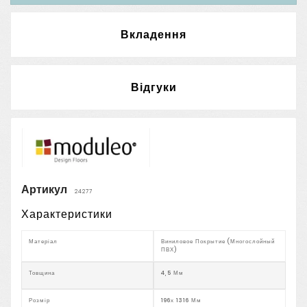
Вкладення
Відгуки
Артикул
24277
Характеристики
Матеріал
Виниловое Покрытие (многослойный
ПВХ)
Товщина
4,5 Мм
Розмір
196х 1316 Мм