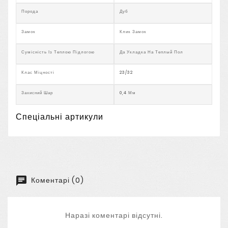
Порода
Дуб
Замок
Клик Замок
Сумісність Із Теплою Підлогою
Да Укладка На Теплый Пол
Клас Міцності
23/32
Захисний Шар
0,4 Мм
Спеціальні артикули
Коментарі (0)
Наразі коментарі відсутні.