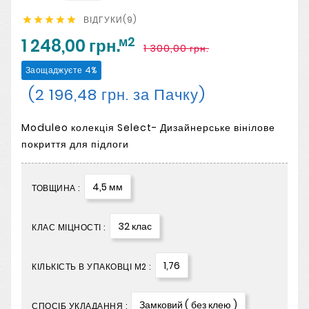
ВІДГУКИ(9)





м2
1 248,00 грн.
1 300,00 грн.
Заощаджуєте 4%
(2 196,48 грн. за Пачку)
Moduleo колекція Select- Дизайнерське вінілове
покриття для підлоги
4,5 мм
ТОВЩИНА :
32 клас
КЛАС МІЦНОСТІ :
1,76
КІЛЬКІСТЬ В УПАКОВЦІ М2 :
Замковий ( без клею )
СПОСІБ УКЛАДАННЯ :