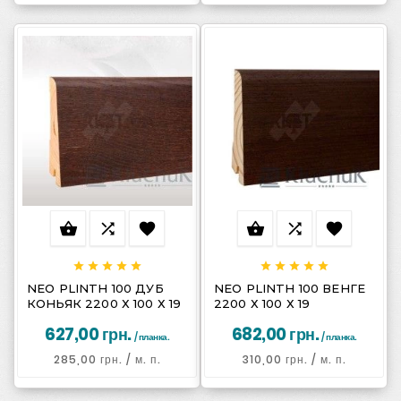
















NEO PLINTH 100 ДУБ
NEO PLINTH 100 ВЕНГЕ
КОНЬЯК 2200 Х 100 Х 19
2200 Х 100 Х 19
627,00 грн.
682,00 грн.
/ планка.
/ планка.
285,00 грн.
/ м. п.
310,00 грн.
/ м. п.