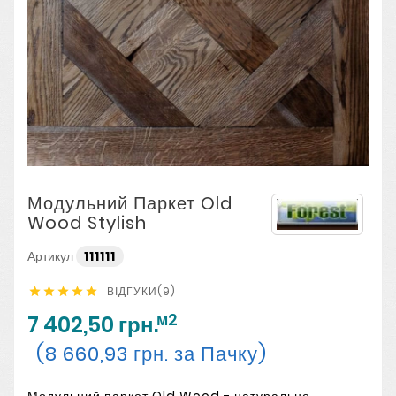
Модульний Паркет Old
Wood Stylish
Артикул
111111
ВІДГУКИ(9)





м2
7 402,50 грн.
(8 660,93 грн. за Пачку)