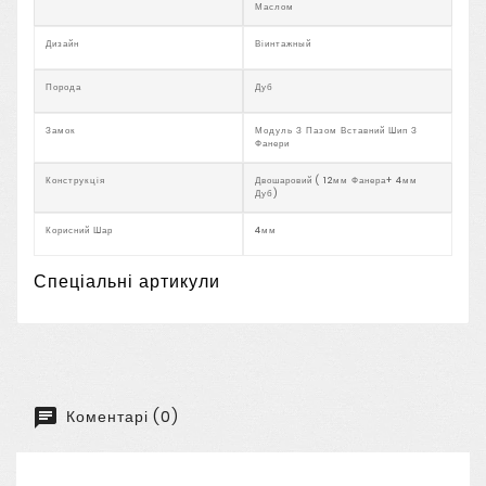
Маслом
Дизайн
Віинтажный
Порода
Дуб
Замок
Модуль З Пазом Вставний Шип З
Фанери
Конструкція
Двошаровий ( 12мм Фанера+ 4мм
Дуб)
Корисний Шар
4мм
Спеціальні артикули
Коментарі (0)