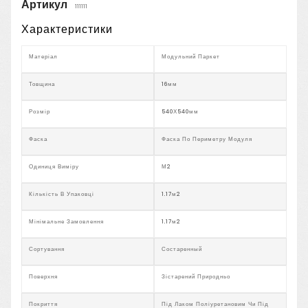
Артикул
111111
Характеристики
Матеріал
Модульний Паркет
Товщина
16мм
Розмір
540Х540мм
Фаска
Фаска По Периметру Модуля
Одиниця Виміру
М2
Кількість В Упаковці
1.17м2
Мінімальне Замовлення
1.17м2
Сортування
Состаренный
Поверхня
Зістарений Природньо
Покриття
Під Лаком Поліуретановим Чи Під