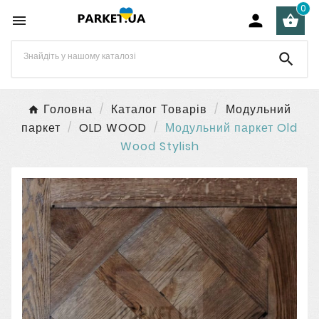
0




Головна
Каталог Товарів
Модульний
паркет
OLD WOOD
Модульний паркет Old
Wood Stylish