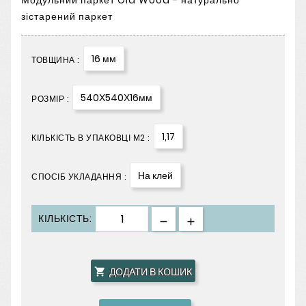
Модульний паркет Old Wood - натурально
зістарений паркет
16 мм
ТОВЩИНА :
540Х540Х16мм
РОЗМІР :
1,17
КІЛЬКІСТЬ В УПАКОВЦІ М2 :
На клей
СПОСІБ УКЛАДАННЯ :
КІЛЬКІСТЬ:
ДОДАТИ В КОШИК
