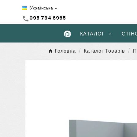
Українська

095 794 6965
call
КАТАЛОГ
СТІН
Головна
Каталог Товарів
П