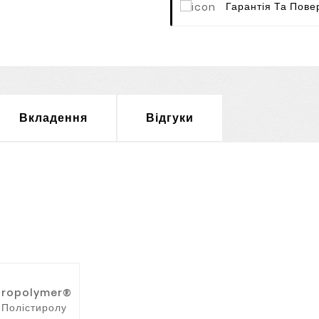
Гарантія Та Пове
Вкладення
Відгуки
uropolymer®
 Полістиролу