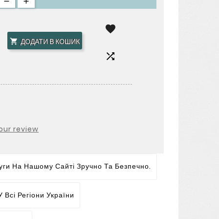

ДОДАТИ В КОШИК


our review
ги На Нашому Сайті Зручно Та Безпечно.
 Всі Регіони України