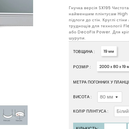
Гнучка версія SX195 Чистот
найменшим плінтусам High L
підлоги до стін. Круглі стін
труднощів для технології Fl
або DecoFix Power. Для крі
шурупи.
19 мм
ТОВЩИНА :
2000 х 80 х 19 
РОЗМІР :
МЕТРА ПОГОННИХ У ПЛАНЦІ 
ВИСОТА :
КОЛІР ПЛІНТУСА :
КІЛЬКІСТЬ: