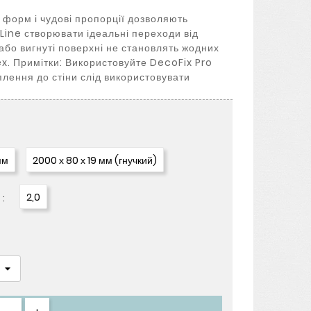
а форм і чудові пропорції дозволяють
ine створювати ідеальні переходи від
и або вигнуті поверхні не становлять жодних
ex. Примітки: Використовуйте DecoFix Pro
плення до стіни слід використовувати
мм
2000 х 80 х 19 мм (гнучкий)
2,0
: