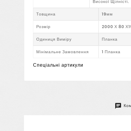
Високої Щілністі.
Товщина
19мм
Розмір
2000 Х 80 Х
Одиниця Виміру
Планка
Мінімальне Замовлення
1 Планка
Спеціальні артикули
Ком