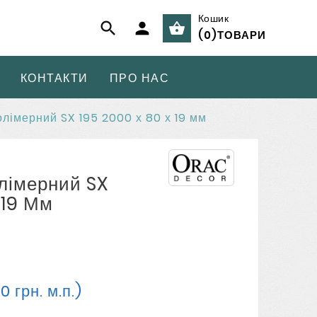
Кошик



(
0
)
ТОВАРИ
КОНТАКТИ
ПРО НАС
лімерний SX 195 2000 х 80 х 19 мм
лімерний SX
 19 Мм
0 грн. м.п.)