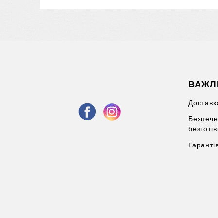
ВАЖЛ
Доставка
Безпечн
безготі
Гаранті