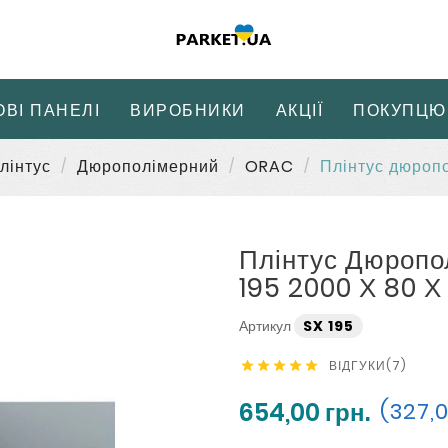
ОВІ ПАНЕЛІ
ВИРОБНИКИ
АКЦІЇ
ПОКУПЦЮ
лінтус
Дюрополімерний
ORAC
Плінтус дюропо
Плінтус Дюропо
195 2000 Х 80 Х
Артикул
SX 195
ВІДГУКИ(7)





654,00 грн.
(327,0