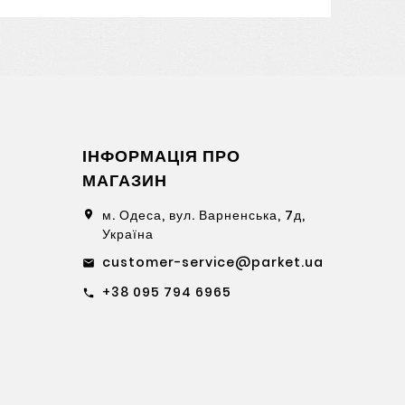
ІНФОРМАЦІЯ ПРО
МАГАЗИН
м. Одеса, вул. Варненська, 7д,
location_on
Україна
customer-service@parket.ua
email
+38 095 794 6965
call