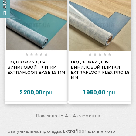
















ПОДЛОЖКА ДЛЯ
ПОДЛОЖКА ДЛЯ
ВИНИЛОВОЙ ПЛИТКИ
ВИНИЛОВОЙ ПЛИТКИ
EXTRAFLOOR BASE 1,5 ММ
EXTRAFLOOR FLEX PRO 1,8
ММ
2 200,00 грн.
1 950,00 грн.
Показано 1 - 4 з 4 елементів
Нова унікальна підкладка Extrafloor для вінілової