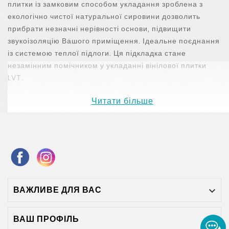
плитки із замковим способом укладання зроблена з
екологічно чистої натуральної сировини дозволить
прибрати незначні нерівності основи, підвищити
звукоізоляцію Вашого приміщення. Ідеальне поєднання
із системою теплої підлоги. Ця підкладка стане
незамінним помічником у укладанні вінілової плитки
LVT.
Читати більше
Переваги підкладки Xtrafloor Go:
Забирає нерівності статі
Покращує шумоізоляцію
Ідеальне рішення для житлових приміщень
ВАЖЛИВЕ ДЛЯ ВАС

Пилоуловлююча захисна плівка для легкої установки
ВАШ ПРОФІЛЬ
