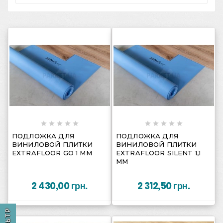
















ПОДЛОЖКА ДЛЯ
ПОДЛОЖКА ДЛЯ
ВИНИЛОВОЙ ПЛИТКИ
ВИНИЛОВОЙ ПЛИТКИ
EXTRAFLOOR GO 1 ММ
EXTRAFLOOR SILENT 1,1
ММ
2 430,00 грн.
2 312,50 грн.
ФІЛЬТР