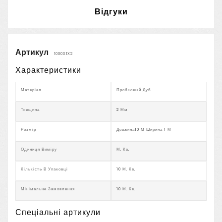
Відгуки
Артикул
1000X1X2
Характеристики
Матеріал
Пробковый Дуб
Товщина
2 Мм
Розмір
Довжина10 М Ширина 1 М
Одиниця Виміру
М. Кв.
Кількість В Упаковці
10 М. Кв.
Мінімальне Замовлення
10 М. Кв.
Спеціальні артикули