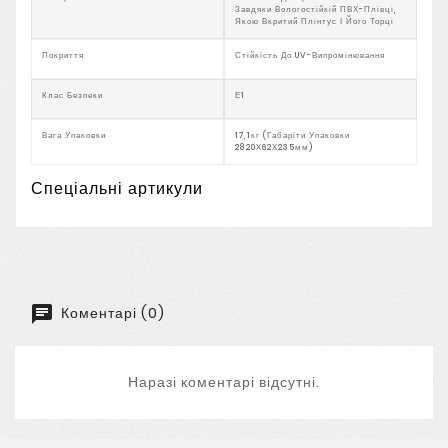
Завдяки Вологостійкій ПВХ-Плівці,
Якою Вкритий Плінтус І Його Торці
Покриття
Стійкість До UV-Випромінювання
Клас Безпеки
Е1
Вага Упаковки
17,1кг (Габаріти Упаковки
2820Х62Х235мм)
Спеціальні артикули
Коментарі (0)
Наразі коментарі відсутні.