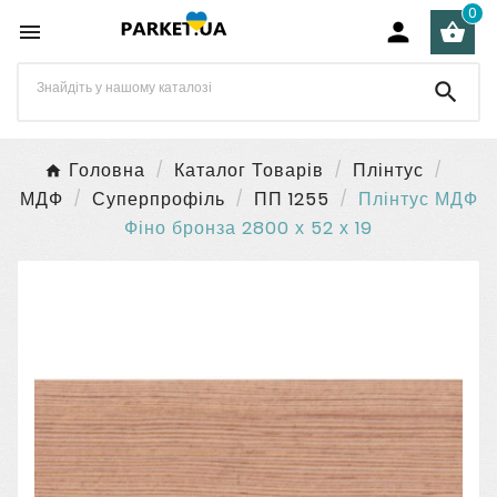
0




Головна
Каталог Товарів
Плінтус
МДФ
Суперпрофіль
ПП 1255
Плінтус МДФ
Фіно бронза 2800 х 52 х 19