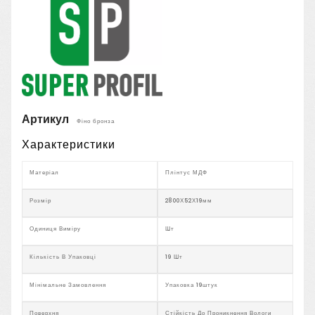
Артикул
Фіно бронза
Характеристики
Матеріал
Плінтус МДФ
Розмір
2800Х52Х19мм
Одиниця Виміру
Шт
Кількість В Упаковці
19 Шт
Мінімальне Замовлення
Упаковка 19штук
Поверхня
Стійкість До Проникнення Вологи