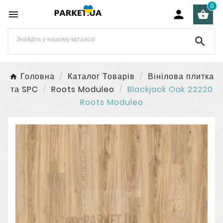
0




Головна
Каталог Товарів
Вінілова плитка
та SPC
Roots Moduleo
Blackjack Oak 22220
Roots Moduleo