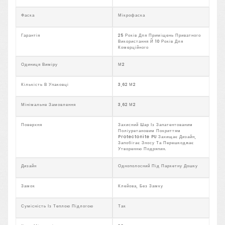
Фаска
Мікрофаска
Гарантія
25 Років Для Приміщень Приватного
Використання Й 10 Років Для
Комерційного
Одиниця Виміру
М2
Кількість В Упаковці
3,62 М2
Мінімальне Замовлення
3,62 М2
Поверхня
Захисний Шар Із Запатентованим
Поліуретановим Покриттям
Protectonite PU Захищає Дизайн,
Запобігає Зносу Та Перешкоджає
Утворенню Подряпин.
Дизайн
Однополосний Під Паркетну Дошку
Замок
Клейова, Без Замку
Сумісність Із Теплою Підлогою
Так