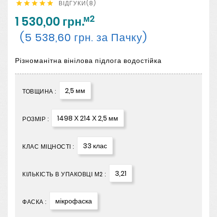
ВІДГУКИ(8)





м2
1 530,00 грн.
(5 538,60 грн. за Пачку)
Різноманітна вінілова підлога водостійка
2,5 мм
ТОВЩИНА :
1498 Х 214 Х 2,5 мм
РОЗМІР :
33 клас
КЛАС МІЦНОСТІ :
3,21
КІЛЬКІСТЬ В УПАКОВЦІ М2 :
мікрофаска
ФАСКА :